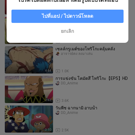
6:34:49
7.2K
ไปที่แอป / ไปดาวน์โหลด
Toriko ตอน ผลการฝึกของโคมัตสึ
อาจารย์คง ลงมาเล่น
ยกเลิก
2:29
3.8K
เซลล์กรูเมต์ของโทริโกะคลุ้มคลั่ง
อาจารย์คง ลงมาเล่น
4:44
1.0K
การแข่งขัน โคมัตสึ โทริโกะ【EP5】HD
DD_Anime
2:37
3.6K
วันพีช ฉากนามิ อาบน้ำ
DD_Anime
3:10
2.5K