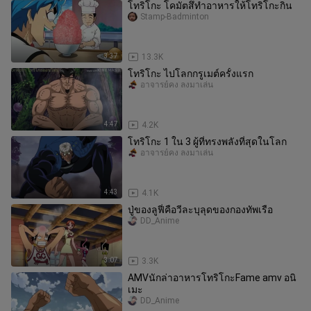
โทริโกะ โคมัตสึทำอาหารให้โทริโกะกิน
Stamp-Badminton
3:37
13.3K
โทริโกะ ไปโลกกรูเมต์ครั้งแรก
อาจารย์คง ลงมาเล่น
4:47
4.2K
โทริโกะ 1 ใน 3 ผู้ที่ทรงพลังที่สุดในโลก
อาจารย์คง ลงมาเล่น
4:43
4.1K
ปู่ของลูฟี่คือวีละบุลุดของกองทัพเรือ
DD_Anime
3:07
3.3K
AMVนักล่าอาหารโทริโกะFame amv อนิ
เมะ
DD_Anime