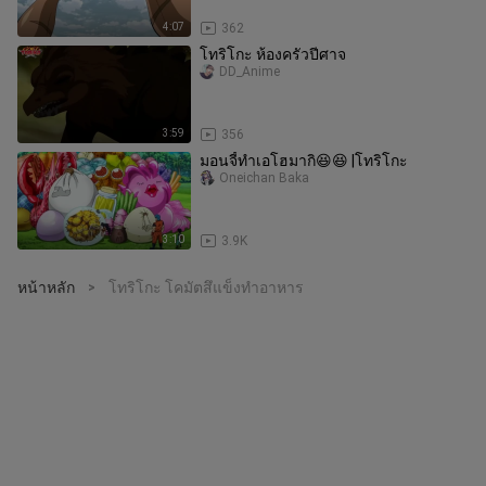
4:07
362
โทริโกะ ห้องครัวปีศาจ
DD_Anime
3:59
356
มอนจี้ทำเอโฮมากิ😆😆 |โทริโกะ
Oneichan Baka
3:10
3.9K
หน้าหลัก
โทริโกะ โคมัตสึแข็งทำอาหาร
>