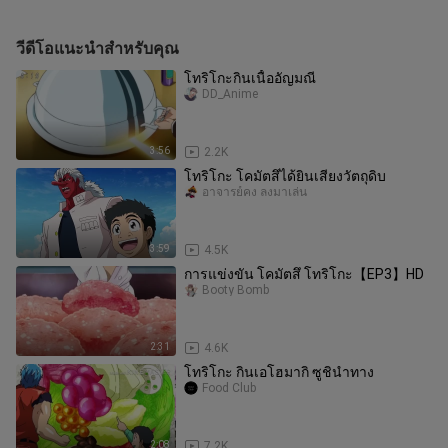
วีดีโอแนะนำสำหรับคุณ
โทริโกะกินเนื้ออัญมณี
DD_Anime
3:56
2.2K
โทริโกะ โคมัตสึได้ยินเสียงวัตถุดิบ
อาจารย์คง ลงมาเล่น
3:59
4.5K
การแข่งขัน โคมัตสึ โทริโกะ【EP3】HD
Booty Bomb
2:31
4.6K
โทริโกะ กินเอโฮมากิ ซูชินำทาง
Food Club
2:08
7.2K