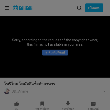
เลือกภาษา
เปิดแอป
English
ภาษา: ภาษาไทย
ภาษาไทย
Sorry, according to the request of the copyright owner,
เข้าสู่
this film is not available in your area.
Tiếng Việt
ระบบ
ดูเพิ่มเติมที่แอป
Bahasa Indonesia
Bahasa Melayu
โทริโกะ โคมัตสึแข็งทำอาหาร
DD_Anime
20
รายการโปรด
ดาวน์โหลด
คอมเมนต์