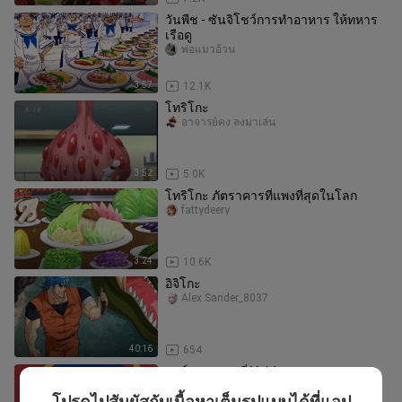
วันพีช - ซันจิโชว์การทำอาหาร ให้ทหาร
เรือดู
พ่อแมวอ้วน
3:57
12.1K
โทริโกะ
อาจารย์คง ลงมาเล่น
3:52
5.0K
โทริโกะ ภัตราคารที่แพงที่สุดในโลก
fattydeery
3:24
10.6K
อิจิโกะ
Alex Sander_8037
40:16
654
ปาร์แมน ตอนที่ Vol 1
U Anime Channel
โปรดไปสัมผัสกับเนื้อหาเต็มรูปแบบได้ที่แอป