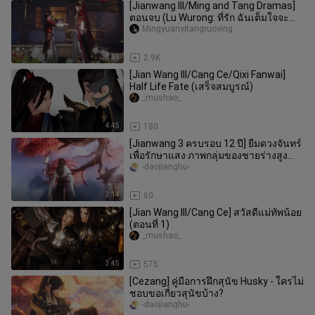
[Jianwang III/Ming and Tang Dramas]
ตอนจบ (Lu Wurong: ที่รัก ฉันเต็มใจจะ
มอบทุกสิ่งเพื่อคุณตลอดไปและต
Mingyuanyitangruoying
8:51
2.9K
[Jian Wang III/Cang Ce/Qixi Fanwai]
Half Life Fate (เสร็จสมบูรณ์)
_mushao_
4:45
180
[Jianwang 3 ครบรอบ 12 ปี] ยืมดวงจันทร์
เพื่อรักษาแสง·ภาพกลุ่มของชายร่างสูง
ของทุกโรงเรียน
-daojianghu-
3:14
60
[Jian Wang III/Cang Ce] สวัสดีแม่ทัพน้อย
(ตอนที่ 1)
_mushao_
3:45
575
[Cezang] คู่มือการฝึกสุนัข Husky - ใครไม่
ชอบขอเกี่ยวสุนัขบ้าง?
-daojianghu-