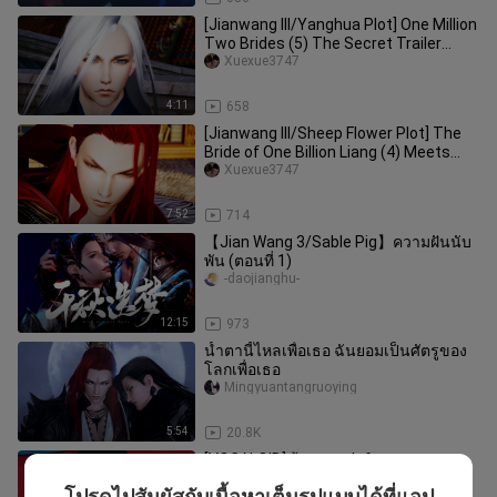
[Jianwang III/Yanghua Plot] One Million
Two Brides (5) The Secret Trailer
(*เกิลและคู่เริ่มต้น)
Xuexue3747
4:11
658
[Jianwang III/Sheep Flower Plot] The
Bride of One Billion Liang (4) Meets
Father-in-law (Part 2) Tra
Xuexue3747
7:52
714
【Jian Wang 3/Sable Pig】ความฝันนับ
พัน (ตอนที่ 1)
-daojianghu-
12:15
973
น้ำตานี้ไหลเพื่อเธอ ฉันยอมเป็นศัตรูของ
โลกเพื่อเธอ
Mingyuantangruoying
5:54
20.8K
[VOCALOID] ร้องเพลง Inferno เพลง
ประกอบ Promare: Galo-hen
โปรดไปสัมผัสกับเนื้อหาเต็มรูปแบบได้ที่แอป
Xuexue3747