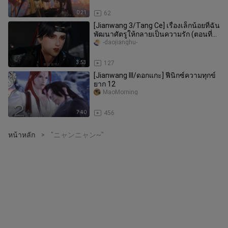
0:21
62
[Jianwang 3/Tang Ce] เรื่องเล็กน้อยที่ฉัน
พัฒนาศัตรูให้กลายเป็นความรัก (ตอนที่
1)
-daojianghu-
3:53
127
[Jianwang III/ดอกแกะ] ฟีนิกซ์ความทุกข์
ยาก 12
MaoMorning
7:40
456
หน้าหลัก
"ニャンニャン~"
>