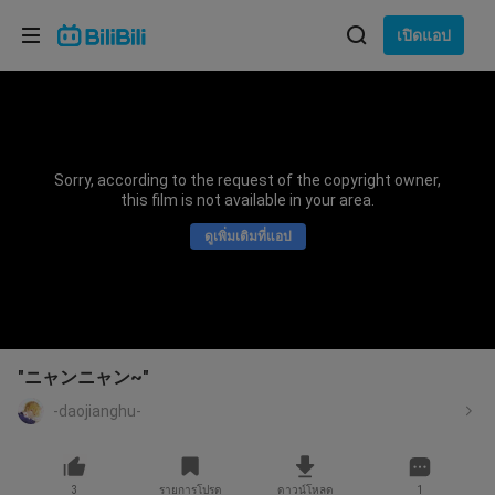
เลือกภาษา
เปิดแอป
English
ภาษา: ภาษาไทย
ภาษาไทย
Sorry, according to the request of the copyright owner,
เข้าสู่
this film is not available in your area.
Tiếng Việt
ระบบ
ดูเพิ่มเติมที่แอป
Bahasa Indonesia
Bahasa Melayu
"ニャンニャン~"
-daojianghu-
3
รายการโปรด
ดาวน์โหลด
1