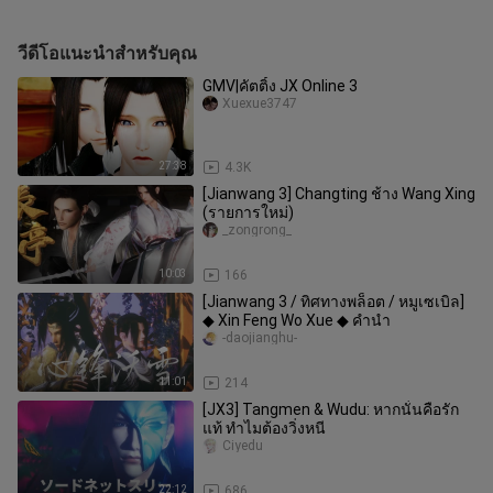
วีดีโอแนะนำสำหรับคุณ
GMV|คัตติ้ง JX Online 3
Xuexue3747
27:38
4.3K
[Jianwang 3] Changting ช้าง Wang Xing
(รายการใหม่)
_zongrong_
10:03
166
[Jianwang 3 / ทิศทางพล็อต / หมูเซเบิล]
◆ Xin Feng Wo Xue ◆ คำนำ
-daojianghu-
11:01
214
[JX3] Tangmen & Wudu: หากนั่นคือรัก
แท้ ทำไมต้องวิ่งหนี
Ciyedu
22:12
686