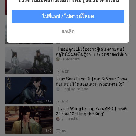
27:47
1.2K
ไปที่แอป / ไปดาวน์โหลด
[Jian Wang III/Umbrella Tyrant] "The
Diao Diao Diao Diao Diao Diao Diao Diao
Diao Diao Diao Diao" วั
Aoaolangxiaolang
ยกเลิก
3:56
315
【ขอบคุณ Li/เรื่องราวผู้เล่นหลายคน】
ฤดูใบไม้ผลิที่ไม่รู้จัก · ประวัติศาสตร์ที่ผ่าน
มา
Fuyidabaizi
28:12
6.8K
[Jian San/Tang Du] ตอนที่ 5 ของ "ภาค
ก่อนแห่งชีวิตลอยและการถอนหายใจ"
tangjiayunxigao
15:57
614
【 Jian Wang III/Ling Yan/ABO 】บทที่
22 ของ "Getting the King"
y___unshu
4:49
89