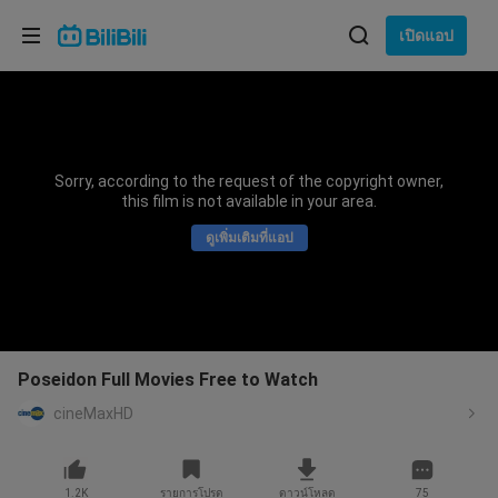
เลือกภาษา
เปิดแอป
English
ภาษา: ภาษาไทย
ภาษาไทย
Sorry, according to the request of the copyright owner,
เข้าสู่
this film is not available in your area.
Tiếng Việt
ระบบ
ดูเพิ่มเติมที่แอป
Bahasa Indonesia
Bahasa Melayu
Poseidon Full Movies Free to Watch
cineMaxHD
1.2K
รายการโปรด
ดาวน์โหลด
75