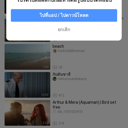
แรกออกมาแล้ว พร้อมฉากโจมตีด้ว
2:27
160
ไปที่แอป / ไปดาวน์โหลด
ช่วยเช็คให้หน่อยว่านี่คือสเต็กชิ้นใหญ่จาก
ทอมแอนด์เจอร์รี่หรือเปล่า
yechuda_____vakkul
ยกเลิก
14:57
2.0K
beach
Darksideblueman
1:20
38
กัปตันซาลี
Haitunxuexiketang
12:07
472
Arthur & Mera (Aquaman) | Bird set
free
bili_1009203931
3:32
218