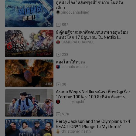
ดูหนังเรื่อง “หลังพรุ่งนี้” จบภายในครั้ง
เดียว
xingguangshijie1
9:24
552
6 คู่ต่อสู้จากมหาศึกคนชนเทพ รอดูพร้อม
กันทั่วโลก 17 มิถุนายน ใน Netflix l
Record of Ragnarok
SAMURAI CHANNEL
12:35
238
ส่องโลกใต้ทะเล
animals wildlife
3:00
30
Akaso Weiji × Netflix หนังระทึกขวัญเรื่อง
"Zombie 100% ~ 100 สิ่งที่ฉันต้องการทำ
ก่อนที่จะกลายเป็นซอม
_______yingshi
0:36
5.7K
Percy Jackson and the Olympians 1x4
REACTION!! "I Plunge to My Death"
christopher_heath