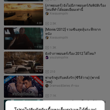
(ภาพยนตร์) ยังไม่มีภาพยนตร์ภัยพิบัติเรื่อง
ไหนที่ทำได้ยอดเยี่ยมเท่านี้
Xiaojuyingshi
4:00
2.5K
[Movie/2012] รวมซีนสุดลุ้นระทึกจาก
หนัง
Xiaojuyingshi
1:19
1.3K
ยังจำภาพยนตร์เรื่อง 2012 ได้ไหม?
youziyingshix
14:14
210
พ่ายรักคู่ปรับคลั่งรัก (ซีรี่ส์วาย) (พากย์
ไทย)
Dramas&Series สำรอง
1:31:25
7.1K
แบทแมนสุดคลาสสิกของไมเคิล คีตันกลับ
มาแล้ว! "The Flash" ของ DC ปล่อยคลิป
โปรดไปสัมผัสกับเนื้อหาเต็มรูปแบบได้ที่แอป
Wuyayugaopian