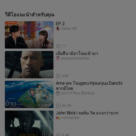
วีดีโอแนะนำสำหรับคุณ
EP. 2
Series HD
41:58
11
เมื่อสึนามิถาโถมเข้ามา
pengyinyingshiju
1:30
340
Ame wo Tsugeru Hyouryuu Danchi
พากย์ไทย
AniTH Plus [ปิดช่อง]
1:59:23
66.0K
John Wick I จอห์น วิค แรงกว่านรก
comhacker
1:41:13
8.4K