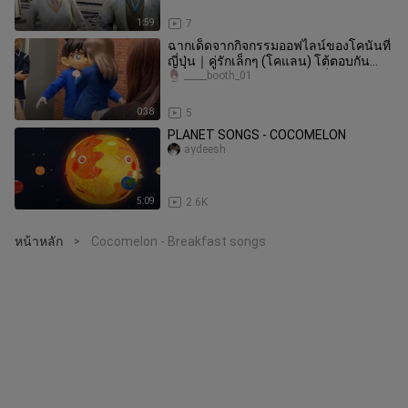
1:59
7
ฉากเด็ดจากกิจกรรมออฟไลน์ของโคนันที่
ญี่ปุ่น｜คู่รักเล็กๆ (โคแลน) โต้ตอบกัน
อย่างน่ารักจนแฟนคลับชาวญี่ปุ
_____booth_01
0:38
5
PLANET SONGS - COCOMELON
aydeesh
5:09
2.6K
หน้าหลัก
Cocomelon - Breakfast songs
>