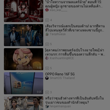
“น้ำใจหวานจากผลแคร์ม้วย” ตอนที่ 15:
คุณผู้หญิง ลูกชายของท่านไม่เหลือเค้า
ความดีงามแล้วนะ?
xiao_wai_____
5:11
4
เสียงวิจารณ์แตกเป็นสองด้าน! ฉากที่หาน
ลี่ไปแทนหลวี่ลั่วที่เขาหวงหลงซานนี้ถูก
ดัดแปลงขึ้นมา ทำไมถึงกลาย
Taoyihuaya
1:34
5
[ตุลาคม/ภาพยนตร์ฉบับโรงฉายใหม่] ผ่า
เหวนรก: การตื่นขึ้นของความลึกลับ – พรี
วิวตัวอย่างฉบับเต็ม [ทีมแปล
XiarihuantingMCE
1:03
5
OPPO Reno 16F 5G
SmartOS Thailand
0:25
3
หรือว่าซุนฮั่วต่างหากที่เป็นอันดับหนึ่งใน
รุ่นเยาวชนของสำนักลั่วหยุน?
fengermanguan