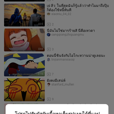
เย่ สิ่ว: ในที่สุดฉันก็รู้แล้วว่าทำไมมาถึงปุ๊บ
ก็ต้องใช้หนี้ทันที
xiaoniu_04_02
0:35
2
นี่มันไม่ใช่มารร้ายสิ นี่คือเทวดา
cangqiongzhiguangmu
0:44
3
ตอนนี้ชินจังกับไอโกะหวานน่าดูเลยนะ
linjianmanxiaoqi
3:16
7
ยังคงมีเสน่ห์
stanford_mullen
0:38
9
แมวสาวอมควัน #yanineko #anime
แบงค์เล่าไปเรื่อย
โปรดไปสัมผัสกับเนื้อหาเต็มรูปแบบได้ที่แอป