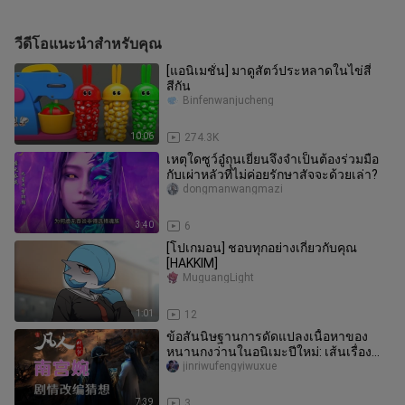
วีดีโอแนะนำสำหรับคุณ
[แอนิเมชั่น] มาดูสัตว์ประหลาดในไข่สี่
สีกัน
Binfenwanjucheng
10:06
274.3K
เหตุใดซูว์อู๋ถุนเยี่ยนจึงจำเป็นต้องร่วมมือ
กับเผ่าหลัวที่ไม่ค่อยรักษาสัจจะด้วยเล่า?
dongmanwangmazi
3:40
6
[โปเกมอน] ชอบทุกอย่างเกี่ยวกับคุณ
[HAKKIM]
MuguangLight
1:01
12
ข้อสันนิษฐานการดัดแปลงเนื้อหาของ
หนานกงว่านในอนิเมะปีใหม่: เส้นเรื่อง
หลังศึกมู่หลัน | นิยายจอมยุทธ์ผู
jinriwufengyiwuxue
7:39
3