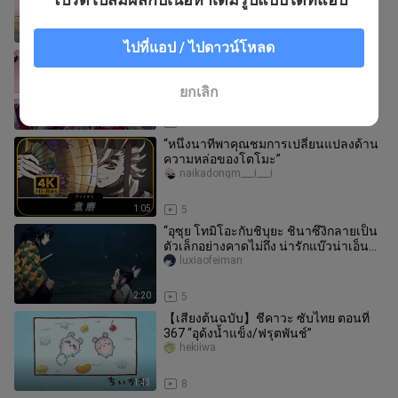
0:32
11
ไปที่แอป / ไปดาวน์โหลด
คุณเซ่ออะไรกัน คุณคิดว่าผมชื่อเซ่อเหรอ
Sheya_
ยกเลิก
0:30
2
“หนึ่งนาทีพาคุณชมการเปลี่ยนแปลงด้าน
ความหล่อของโตโมะ”
naikadongm___i___i
1:05
5
“อุซุย โทมิโอะกับชิบุยะ ชินาซึงิกลายเป็น
ตัวเล็กอย่างคาดไม่ถึง น่ารักแบ๊วน่าเอ็นดู
สุดๆ—”
luxiaofeiman
2:20
5
【เสียงต้นฉบับ】ชีคาวะ ซับไทย ตอนที่
367 “อุด้งน้ำแข็ง/ฟรุตพันช์”
hekiiwa
1:43
8