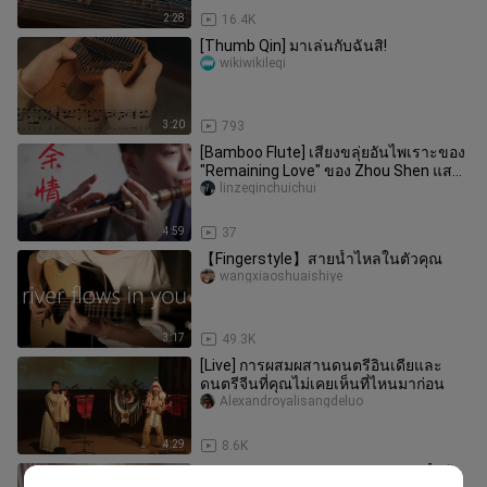
2:28
16.4K
[Thumb Qin] มาเล่นกับฉันสิ!
wikiwikileqi
3:20
793
[Bamboo Flute] เสียงขลุ่ยอันไพเราะของ
"Remaining Love" ของ Zhou Shen แสดง
เพลงประกอบของ "Canglan Jue"
linzeqinchuichui
4:59
37
【Fingerstyle】สายน้ำไหลในตัวคุณ
wangxiaoshuaishiye
3:17
49.3K
[Live] การผสมผสานดนตรีอินเดียและ
ดนตรีจีนที่คุณไม่เคยเห็นที่ไหนมาก่อน
Alexandroyalisangdeluo
4:29
8.6K
ตำนานเล่าว่าหลังจากฟัง "Canon" นี้แล้ว