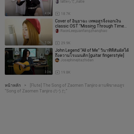
Chanel Cosplay]
latteらて_natie
4:04
18.7K
Cover of อินุยาฉะ เทพอสูรจิ้งจอกเงิน
classic OST "Missing Through Time
and Space" ฟังแล้วน้ำตาไหล!
RaonLeeguanfangzhanghao
3:06
29.9K
John Legend "All of Me" วินาทีที่สัมผัสได้
ถึงความโรแมนติก [guitar fingerstyle]
Josephinejitazhidan
3:36
19.8K
หน้าหลัก
[Flute] The Song of Zaomen Tanjiro ดาบพิฆาตอสูร
>
"Song of Zaomen Tanjiro のうた"