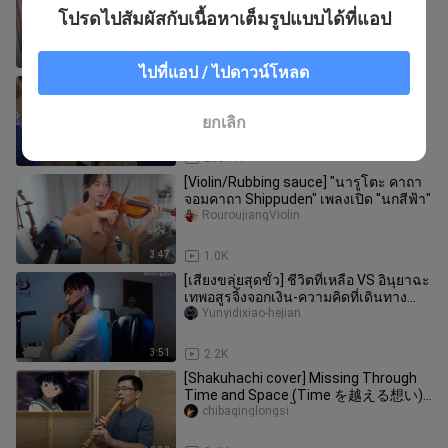
เปียโน\เชลโลจะโชคดี
โปรดไปสัมผัสกับเนื้อหาเต็มรูปแบบได้ที่แอป
guiguyao
3:25
1.3K
ไปที่แอป / ไปดาวน์โหลด
นี่คือเพลงธีมนารูโตะจอมคาถาที่ดีที่สุด
เท่าที่ฉันเคยได้ยินมา—เพลง "Blue Bird"
เวอร์ชั่นภาษาจีน
zhanxiayingxiong
ยกเลิก
2:29
205.7K
[Violin/Rubbing sauce] "นารูโตะ คาถา
จอมคาถา Shippuden" เพลงเปิด "นกสีฟ้า"
RouroujiangViolin
3:47
1.0K
[เสียงขลุ่ยสุดขั้ว] ชีวิตที่เหลือ VS อินุยาฉะ
เทพอสูรจิ้งจอกเงิน-ความคิดที่เดินทาง
ข้ามกาลเวลาและอวกาศ
Yunyidixiao-hejian
3:51
2.2K
[Shakuhachi cover] Missing Through
Time and Space (Time を越える想い),
อินุยาฉะ เทพอสูรจิ้งจอกเงิน
chibaqinglongsi