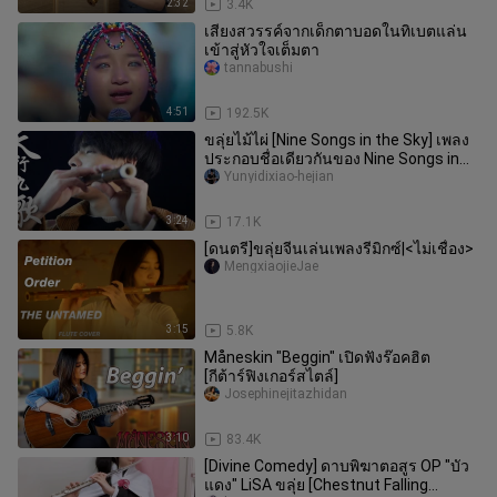
2:32
3.4K
เสียงสวรรค์จากเด็กตาบอดในทิเบตแล่น
เข้าสู่หัวใจเต็มตา
tannabushi
4:51
192.5K
ขลุ่ยไม้ไผ่ [Nine Songs in the Sky] เพลง
ประกอบชื่อเดียวกันของ Nine Songs in
the Sky by the Bright Mo
Yunyidixiao-hejian
3:24
17.1K
[ดนตรี]ขลุ่ยจีนเล่นเพลงรีมิกซ์|<ไม่เชื่อง>
MengxiaojieJae
3:15
5.8K
Måneskin "Beggin" เปิดฟังร๊อคฮิต
[กีต้าร์ฟิงเกอร์สไตล์]
Josephinejitazhidan
3:10
83.4K
[Divine Comedy] ดาบพิฆาตอสูร OP "บัว
แดง" LiSA ขลุ่ย [Chestnut Falling