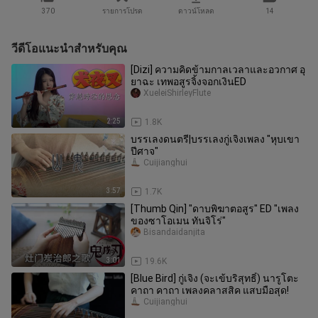
370
รายการโปรด
ดาวน์โหลด
14
วีดีโอแนะนำสำหรับคุณ
[Dizi] ความคิดข้ามกาลเวลาและอวกาศ อุ
ยาฉะ เทพอสูรจิ้งจอกเงินED
XueleiShirleyFlute
2:25
1.8K
บรรเลงดนตรี|บรรเลงกู่เจิงเพลง "หุบเขา
ปีศาจ"
Cuijianghui
3:57
1.7K
[Thumb Qin] "ดาบพิฆาตอสูร" ED "เพลง
ของซาโอเมน ทันจิโร่"
Bisandaidanjita
3:01
19.6K
[Blue Bird] กู่เจิง (จะเข้บริสุทธิ์) นารูโตะ
คาถา คาถา เพลงคลาสสิค แสบมือสุด!
Cuijianghui