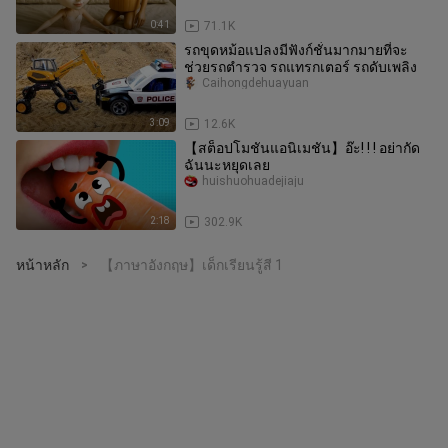
Cappuccin
0:41
71.1K
รถขุดหม้อแปลงมีฟังก์ชั่นมากมายที่จะ
ช่วยรถตำรวจ รถแทรกเตอร์ รถดับเพลิง
Caihongdehuayuan
3:09
12.6K
【สต็อปโมชันแอนิเมชัน】อ๊ะ! ! ! อย่ากัด
ฉันนะหยุดเลย
huishuohuadejiaju
2:18
302.9K
หน้าหลัก
【ภาษาอังกฤษ】เด็กเรียนรู้สี 1
>