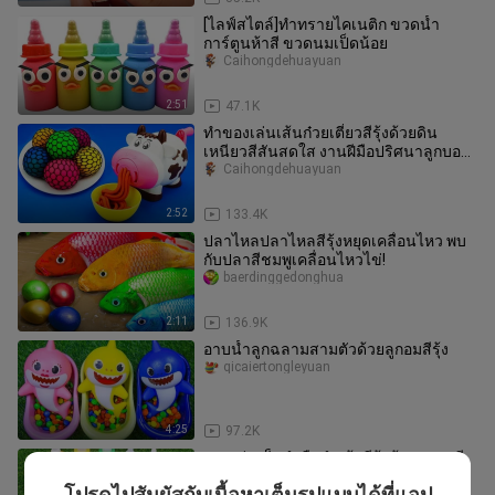
[ไลฟ์สไตล์]ทำทรายไคเนติก ขวดน้ำ
การ์ตูนห้าสี ขวดนมเป็ดน้อย
Caihongdehuayuan
2:51
47.1K
ทำของเล่นเส้นก๋วยเตี๋ยวสีรุ้งด้วยดิน
เหนียวสีสันสดใส งานฝีมือปริศนาลูกบอล
บีบแสนสนุก รู้จักสี ปริศนากา
Caihongdehuayuan
2:52
133.4K
ปลาไหลปลาไหลสีรุ้งหยุดเคลื่อนไหว พบ
กับปลาสีชมพูเคลื่อนไหวไข่!
baerdinggedonghua
2:11
136.9K
อาบน้ำลูกฉลามสามตัวด้วยลูกอมสีรุ้ง
qicaiertongleyuan
4:25
97.2K
ของเล่นเด็กทำมือทำเท้าสีรุ้งด้วยลูกอมสี
รุ้ง
โปรดไปสัมผัสกับเนื้อหาเต็มรูปแบบได้ที่แอป
caihongw___ucheng