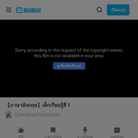
เลือกภาษา
เปิดแอป
English
ภาษา: ภาษาไทย
ภาษาไทย
Sorry, according to the request of the copyright owner,
เข้าสู่
this film is not available in your area.
Tiếng Việt
ระบบ
ดูเพิ่มเติมที่แอป
Bahasa Indonesia
Bahasa Melayu
【ภาษาอังกฤษ】เด็กเรียนรู้สี 1
Quanqiuqichejixiebolan
493
รายการโปรด
ดาวน์โหลด
คอมเมนต์