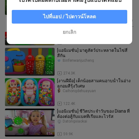
6:02
53.2K
ไปที่แอป / ไปดาวน์โหลด
วิดีโอการทำงานของรถขุดและรถบรรทุก
การแสดงการย้อมรถวิศวกรรมสำหรับเด็ก
เกมพ่อแม่ลูก
Caihongdehuayuan
ยกเลิก
12:03
124.8K
[แอนิเมชั่น] มาดูสัตว์ประหลาดในไข่สี่
สีกัน
Binfenwanjucheng
10:06
274.3K
[งานฝีมือ] เด็กน้อยสามคนอาบน้ำในอ่าง
ลูกอมสีรุ้งวิเศษ
Caihongdehuayuan
2:39
122.4K
[แอนิเมชั่น] ชีวิตประจำวันของ Diana ที่
ต้องต่อสู้กับแบคทีเรียและไวรัส
Datongxiaokai
4:54
59.9K