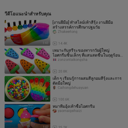
วีดีโอแนะนำสำหรับคุณ
[งานฝีมือ] ทำสไลม์เท้าสีรุ้ง งานฝีมือ
สร้างสรรค์การศึกษาปฐมวัย
Zhakeertong
3:43
14.4K
เหมาะกับสรีระของทารกวัยผู้ใหญ่
ไอศกรีมชิ้นเล็กๆ ที่แสนสดชื่นในฤดูร้อน!
สนิม~
zonzontaikongsha
3:20
20.8K
เด็ก ๆ เรียนรู้การผสมสีลูกอมสีรุ้งและการ
ตัดมือใหญ่
Caihongdehuayuan
3:04
100.6K
หมาทีมอุ้งเท้าซื้อไอศกรีม
yaomaigeihaizi
1:07
35.2K