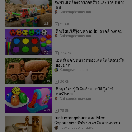
สะพานเครื่องจักรก่อสร้างและรถขุดของ
เล่น
Caihongdehuayuan
2:44
21.6K
เด็กเรียนรู้สีรุ้ง ปลา อมยิ้ม ถาดสี วงกลม
Caihongdehuayuan
7:01
224.7K
แฮนด์เมด|ขุดหารถของเล่นในโคลน มัน
เยอะมาก
Xuangewanjubao
4:39
39.9K
เด็กๆ เรียนรู้สีเพื่อทำบะหมี่สีรุ้ง ไข่
เซอร์ไพรส์
Caihongdehuayuan
4:29
75.5K
tuntuntangshuar และ Miss
Cappuccino มีช่วงเวลาอันแสนหวาน
ร่วมกัน แต่พวกเธอไม่คาดคิดว่าจะถูก
haokandedonghuaya