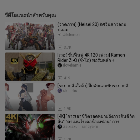
วีดีโอแนะนำสำหรับคุณ
(วาดภาพ) (Heisei 20) อัศวินสาวจอม
ปลอม
Jilelemon
2:59
3.7K
[เวอร์ชั่นฟื้นฟู 4K 120 เฟรม] Kamen
Rider Zi-O (ซิ-โอ) ฟอร์มหลัก +
คอลเลคชันท่าพิเศษ!
ilovebamie
10:31
419
[ระบายสีเสื้อผ้า] ฝึกพับและพับระบายสี
sk___-hu
13:02
1.9K
[4K] "การเอาชีวิตรอดหมายถึงการกินชีวิต
อื่น" "คาเมนไรเดอร์อเมซอน" การ
เปลี่ยนแปลงแบบอเมซอนเต็มรูปแบบ +
zaixiaxu___iangya-m
10:43
1.7K