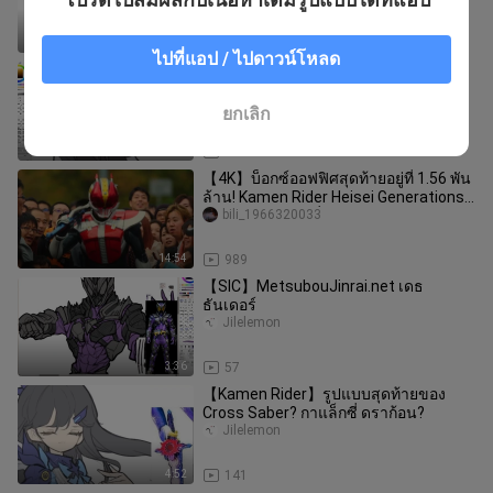
6:05
304
ไปที่แอป / ไปดาวน์โหลด
Kamen Rider Agito Daughter
Transformation / คาเมนไรเดอร์อากิ
โตะ
Jilelemon
ยกเลิก
12:39
223
【4K】บ็อกซ์ออฟฟิศสุดท้ายอยู่ที่ 1.56 พัน
ล้าน! Kamen Rider Heisei Generations
Forever เดอะมูฟวี่! แม้ว
bili_1966320033
14:54
989
【SIC】MetsubouJinrai.net เดธ
ธันเดอร์
Jilelemon
3:36
57
【Kamen Rider】รูปแบบสุดท้ายของ
Cross Saber? กาแล็กซี่ ดราก้อน?
Jilelemon
4:52
141