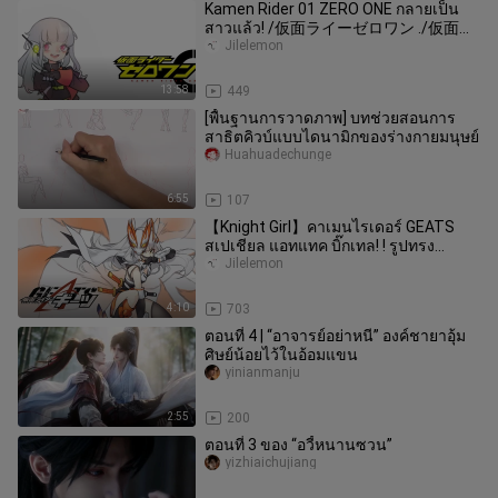
Kamen Rider 01 ZERO ONE กลายเป็น
สาวแล้ว! /仮面ライーゼロワン ./仮面ラ
イーゼロワン ./仮面ライーゼロワン ./仮
Jilelemon
面ライーゼโรワン
13:58
449
[พื้นฐานการวาดภาพ] บทช่วยสอนการ
สาธิตคิวบ์แบบไดนามิกของร่างกายมนุษย์
Huahuadechunge
6:55
107
【Knight Girl】คาเมนไรเดอร์ GEATS
สเปเชียล แอทแทค บิ๊กเทล! ! รูปทรง
สมบูรณ์แบบ × รีวอเตอร์เฟส I √
Jilelemon
4:10
703
ตอนที่ 4 | “อาจารย์อย่าหนี” องค์ชายาอุ้ม
ศิษย์น้อยไว้ในอ้อมแขน
yinianmanju
2:55
200
ตอนที่ 3 ของ “อวี้หนานซวน”
yizhiaichujiang