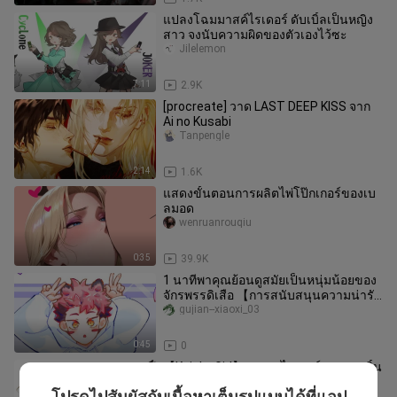
แปลงโฉมมาสค์ไรเดอร์ ดับเบิ้ลเป็นหญิง
สาว จงนับความผิดของตัวเองไว้ซะ
Jilelemon
7:11
2.9K
[procreate] วาด LAST DEEP KISS จาก
Ai no Kusabi
Tanpengle
2:14
1.6K
แสดงขั้นตอนการผลิตไพ่โป๊กเกอร์ของเบ
ลมอด
wenruanrouqiu
0:35
39.9K
1 นาทีพาคุณย้อนดูสมัยเป็นหนุ่มน้อยของ
จักรพรรดิเสือ 【การสนับสนุนความน่ารัก
แบบ B】
gujian--xiaoxi_03
0:45
0
【Knight Girl】คาเมนไรเดอร์แอคเซลสิ้น
หวังคือจุดจบ! ดีมาก!
โปรดไปสัมผัสกับเนื้อหาเต็มรูปแบบได้ที่แอป
Jilelemon