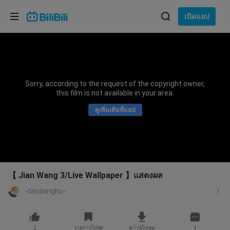
เลือกภาษา
เปิดแอป
English
ภาษา: ภาษาไทย
ภาษาไทย
Sorry, according to the request of the copyright owner,
เข้าสู่
this film is not available in your area.
Tiếng Việt
ระบบ
ดูเพิ่มเติมที่แอป
Bahasa Indonesia
Bahasa Melayu
【 Jian Wang 3/Live Wallpaper 】แสดงผล
-daojianghu-
2
รายการโปรด
ดาวน์โหลด
1