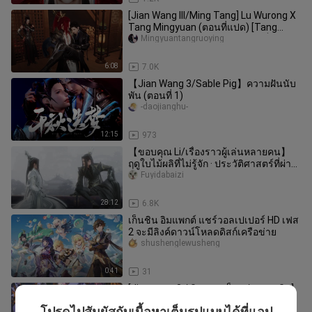
[Jian Wang III/Ming Tang] Lu Wurong X
Tang Mingyuan (ตอนที่แปด) [Tang
Mingyuan: Lu Wurong ฉันอยากเป็
Mingyuantangruoying
6:08
7.0K
【Jian Wang 3/Sable Pig】ความฝันนับ
พัน (ตอนที่ 1)
-daojianghu-
12:15
973
【ขอบคุณ Li/เรื่องราวผู้เล่นหลายคน】
ฤดูใบไม้ผลิที่ไม่รู้จัก · ประวัติศาสตร์ที่ผ่าน
มา
Fuyidabaizi
28:12
6.8K
เก็นชิน อิมแพกต์ แชร์วอลเปเปอร์ HD เฟส
2 จะมีลิงค์ดาวน์โหลดดิสก์เครือข่าย
shushenglewusheng
0:41
31
[Jianwang 3 / ทิศทางพล็อต / หมูเซเบิล]
◆ Xin Feng Wo Xue ◆ คำนำ
โปรดไปสัมผัสกับเนื้อหาเต็มรูปแบบได้ที่แอป
-daojianghu-