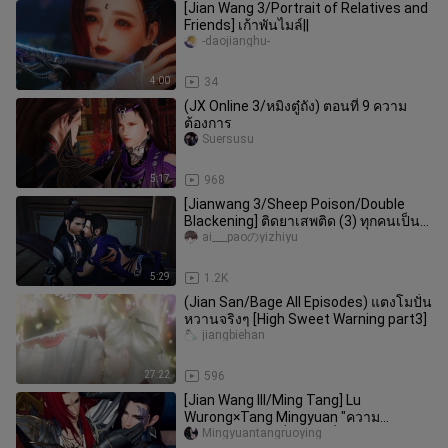
[Jian Wang 3/Portrait of Relatives and
Friends] เก้าพันไมล์||
-daojianghu-
4:00
34
(JX Online 3/หมิงตู๋ถัง) ตอนที่ 9 ความ
ต้องการ
Suersusu
5:17
968
[Jianwang 3/Sheep Poison/Double
Blackening] ติดยาเสพติด (3) ทุกคนเป็น
นักแสดง ระวังรถยนต์และรถยนต์
ai___paoのyizhiyu
5:29
1.2K
(Jian San/Bage All Episodes) แตงโมปั่น
หวานจริงๆ [High Sweet Warning part3]
jiangbiehan
27:22
596
[Jian Wang III/Ming Tang] Lu
Wurong×Tang Mingyuan "ความ
ปรารถนา" ตอนที่ 3 ส่วนที่ 1 (สัญญา & กับ
Mingyuantangruoying