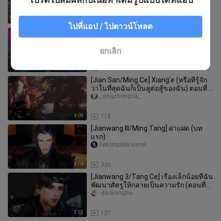
11:01
214
ไปที่แอป / ไปดาวน์โหลด
[JX3] Tangmen & Wudu: หากนั่นคือรัก
แท้ ทำไมต้องวิ่งหนี
Ciyedu
ยกเลิก
22:12
686
[Jian San/Ming Ce] Xiang'e (หรือที่รู้จัก
ว่าในที่สุดฉันก็เป็นคู่ต่อสู้ของฉัน) ตอนที่ 6
(ตอนที่ 2) มี
_yingzhongsa_
4:09
118
[Jianwang III/Ming Tang] ฝาแฝด (บท
แรก)
liekongalex-sariel
4:04
336
[Jianwang 3/Tang Ce] เรื่องเล็กน้อยที่ฉัน
พัฒนาศัตรูให้กลายเป็นความรัก (ตอนที่
1)
-daojianghu-
3:53
127