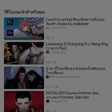
วีดีโอแนะนำสำหรับคุณ
[วอลล์เปเปอร์สด] สี่ของอีกฟากหนึ่งของ
ท้องฟ้า Asuka บิน wallpaper
xiaozhenka
1:33
72
[Jianwang 3] Changting ช้าง Wang Xing
(รายการใหม่)
_zongrong_
10:03
166
น้ำตานี้ไหลเพื่อเธอ ฉันยอมเป็นศัตรูของ
โลกเพื่อเธอ
Mingyuantangruoying
5:54
20.8K
[VOCALOID] ร้องเพลง Inferno เพลง
ประกอบ Promare: Galo-hen
Xuexue3747
27:47
1.2K