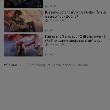
ดัก)
6:55
4.0K
[Cezang] คู่มือการฝึกสุนัข Husky - ใครไม่
ชอบขอเกี่ยวสุนัขบ้าง?
-daojianghu-
0:21
62
[Jianwang 3 ครบรอบ 12 ปี] ยืมดวงจันทร์
เพื่อรักษาแสง·ภาพกลุ่มของชายร่างสูง
ของทุกโรงเรียน
-daojianghu-
3:14
60
หน้าหลัก
【 Jian Wang 3/Live Wallpaper 】แสดงผล
>