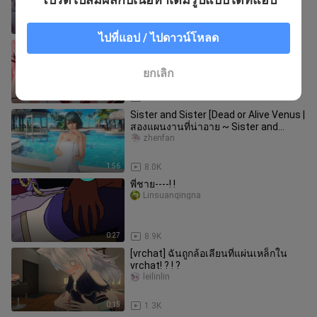
3:13
18.9K
ไปที่แอป / ไปดาวน์โหลด
ใครจะนำสมุดเล่มเหลืองเล่มเล็กมารบ! ! !
meiqiandemaimai
ยกเลิก
0:48
5.7K
Sister and Sister [Dead or Alive Venus |
สองแผนงานที่น่าอาย ~ Sister and
Sister]
zhenfan
1:56
8.0K
พี่ชาย----! !
Linsuanqingna
0:27
8.9K
[vrchat] ฉันถูกล้อเลียนที่แผ่นเหล็กใน
vrchat! ? ! ?
leilinlin
0:15
1.3K