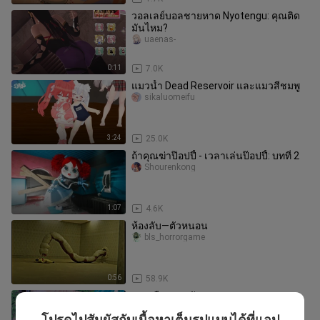
วอลเลย์บอลชายหาด Nyotengu: คุณติด
มันไหม?
uaenas-
0:11
7.0K
แมวน้ำ Dead Reservoir และแมวสีชมพู
sikaluomeifu
3:24
25.0K
ถ้าคุณฆ่าป๊อปปี้ - เวลาเล่นป๊อปปี้: บทที่ 2
Shourenkong
1:07
4.6K
ห้องลับ—ตัวหนอน
bls_horrorgame
0:56
58.9K
คุณ♥คือ♥ของฉัน♥♥cat
miaokelisipa_pinkily
โปรดไปสัมผัสกับเนื้อหาเต็มรูปแบบได้ที่แอป