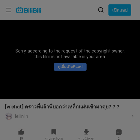
เลือกภาษา
เปิดแอป
English
ภาษา: ภาษาไทย
ภาษาไทย
Sorry, according to the request of the copyright owner,
เข้าสู่
this film is not available in your area.
Tiếng Việt
ระบบ
ดูเพิ่มเติมที่แอป
Bahasa Indonesia
Bahasa Melayu
[vrchat] คราวที่แล้วพี่บอกว่าเหล็กแผ่นเข้ามาคุย? ? ?
leilinlin
19
รายการโปรด
ดาวน์โหลด
2