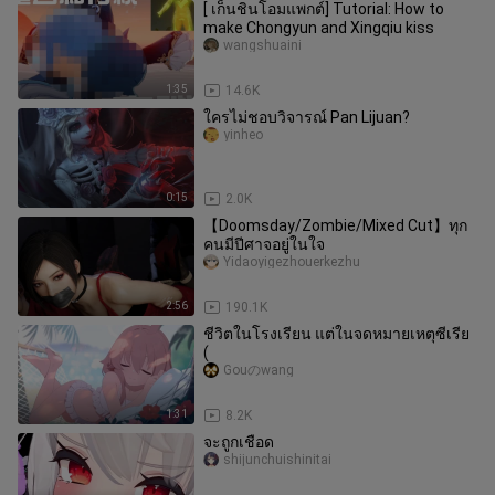
[ เก็นชินโอมแพกต์] Tutorial: How to
make Chongyun and Xingqiu kiss
wangshuaini
1:35
14.6K
ใครไม่ชอบวิจารณ์ Pan Lijuan?
yinheo
0:15
2.0K
【Doomsday/Zombie/Mixed Cut】ทุก
คนมีปีศาจอยู่ในใจ
Yidaoyigezhouerkezhu
2:56
190.1K
ชีวิตในโรงเรียน แต่ในจดหมายเหตุซีเรีย
(
Gouのwang
1:31
8.2K
จะถูกเชือด
shijunchuishinitai