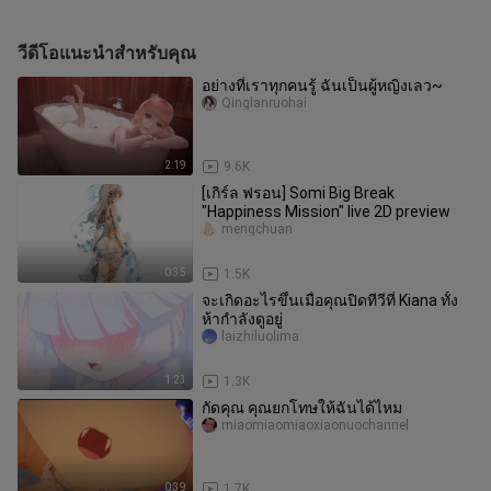
วีดีโอแนะนำสำหรับคุณ
อย่างที่เราทุกคนรู้ ฉันเป็นผู้หญิงเลว~
Qinglanruohai
2:19
9.6K
[เกิร์ล ฟรอน] Somi Big Break
"Happiness Mission" live 2D preview
mengchuan
0:35
1.5K
จะเกิดอะไรขึ้นเมื่อคุณปิดทีวีที่ Kiana ทั้ง
ห้ากำลังดูอยู่
laizhiluolima
1:23
1.3K
กัดคุณ คุณยกโทษให้ฉันได้ไหม
miaomiaomiaoxiaonuochannel
0:39
1.7K