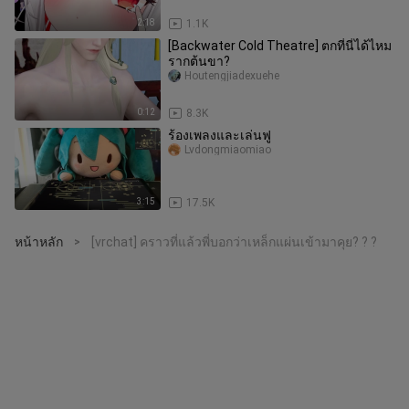
2:18
1.1K
[Backwater Cold Theatre] ตกที่นี่ได้ไหม
รากต้นขา?
Houtengjiadexuehe
0:12
8.3K
ร้องเพลงและเล่นฟู
Lvdongmiaomiao
3:15
17.5K
หน้าหลัก
[vrchat] คราวที่แล้วพี่บอกว่าเหล็กแผ่นเข้ามาคุย? ? ?
>