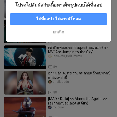
ไดกา] สู่ "แสงสว่าง" อันเป็นนิรันดร์ของ
โปรดไปสัมผัสกับเนื้อหาเต็มรูปแบบได้ที่แอป
เรา
touguaxi
4:33
10
ไปที่แอป / ไปดาวน์โหลด
เพลงประกอบของ Trigger Ultraman
"Trigger" Kengo คัฟเวอร์ (Terasaka
Laiga)
nuli___uangdeyunqi
ยกเลิก
4:02
420
เข้าถึงเพลงประกอบอุลตร้าแมนอาร์ค -
MV "Arc Jump'n to the Sky"
labukefu_fsdzimuzu
3:38
59
ฮ่าๆๆ ฉันจะหัวเราะจนตายแล้วกับพวกขี้
แกล้งเหล่านี้
anqiladudu
2:43
88
[MAD / Daiki] << Mamotte Agetai >>
(อยากปกป้องเธอคนเดียว)
touguaxi