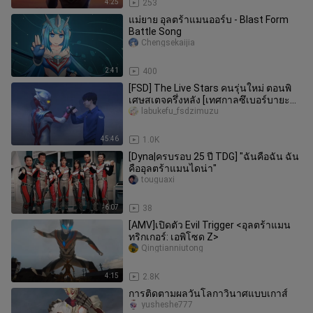
4:25
253
แม่ยาย อุลตร้าแมนออร์บ - Blast Form
Battle Song
Chengsekaijia
2:41
400
[FSD] The Live Stars คนรุ่นใหม่ ตอนพิ
เศษสเตจครึ่งหลัง [เทศกาลซึเบอร์บายะ
2023]
labukefu_fsdzimuzu
45:46
1.0K
[Dyna|ครบรอบ 25 ปี TDG] "ฉันคือฉัน ฉัน
คืออุลตร้าแมนไดน่า"
touguaxi
6:07
38
[AMV]เปิดตัว Evil Trigger <อุลตร้าแมน
ทริกเกอร์: เอพิโซด Z>
Qingtianniutong
4:15
2.8K
การติดตามผลวันโลกาวินาศแบบเกาส์
yusheshe777