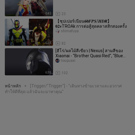
0:42
23
【ซุปเปอร์เนียน𝟔𝟎𝑭𝑷𝑺/𝑯𝑫𝑹】
𝟎𝟐𝐯TROAk การต่อสู้สุดคลาสสิกสองครั้ง
shimafuya
6:38
82
[ฮีโร่/ผลไม้สีเขียว | Nexus] สามสีของ
Xiaonai - "Brother Quasi Red", "Blue
Brother Pity", "Silver Lo
touguaxi
6:38
102
หน้าหลัก
[Trigger/"Trigger"] - "เดินทางข้ามเวลาและอวกาศ
>
ทำให้ดีที่สุด แล้วฉันจะมาหาคุณ"