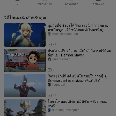
2
รายการโปรด
ดาวน์โหลด
คอมเมนต์
วีดีโอแนะนำสำหรับคุณ
คุ้มมั้ยที่ชิซึรุจะได้ฝึกคราวนี้? [การกลาย
มาเป็นซูเปอร์โซนิโกะแห่งไทมานิน]
moyujiaolao83jun
2:57
47
ประโยคเดียว “สวนกลับ” คำวิจารณ์ที่โจม
ตีอนิเมะ Demon Slayer
guishuoman
1:38
0
[ดิกา | ยักษ์ฟื้นคืนชีพในสมัยโบราณ] "ผู้
สืบทอดเจตจำนงแห่งแสงที่แท้จริง"
touguaxi
4:50
24
ไทก้าโฟตอนเอิร์ธเฟมินิชัน พลังจากแม่
ธรณี
liunianquanwojuzhu