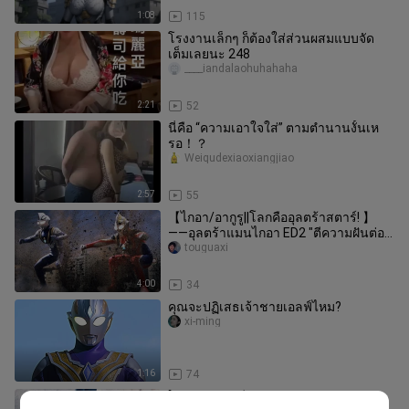
1:08
115
โรงงานเล็กๆ ก็ต้องใส่ส่วนผสมแบบจัด
เต็มเลยนะ 248
____iandalaohuhahaha
2:21
52
นี่คือ “ความเอาใจใส่” ตามตำนานงั้นเห
รอ！？
Weiqudexiaoxiangjiao
2:57
55
【ไกอา/อากูรู||โลกคืออุลตร้าสตาร์! 】
——อุลตร้าแมนไกอา ED2 "ตีความฝันต่อ
ไป"
touguaxi
4:00
34
คุณจะปฏิเสธเจ้าชายเอลฟ์ไหม?
xi-ming
1:16
74
[ครบรอบ 25 ปีแหล่งกำเนิดแห่งนิรันดร-