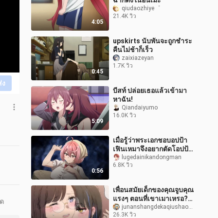
ฉากดังในอนิเมะ
qiudaozhiye゜
21.4K วิว
4:05
upskirts นับพันจะถูกชำระ
คืนไม่ช้าก็เร็ว
zaixiazeyan
1.7K วิว
0:45
ส่ง
บีสท์ ปล่อยเธอแล้วเข้ามา
หาฉัน!
Qiandaiyumo
16.0K วิว
5:09
เมื่อรู้ว่าพระเอกชอบอปป้า
เฟินเหมาจึงอยากตัดโอปป้า
ออกทันที!
lugedainikandongman
6.8K วิว
0:56
เพื่อนสมัยเด็กของคุณจูบคุณ
แรงๆ ตอนที่เขาเมาเหรอ?
ุด
จริงหรือ
junanshangdekaqiushaofficial
26.3K วิว