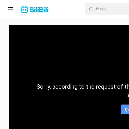
หน้า
หลัก
อนิ
เมะ
ละคร
สั้น
Sorry, according to the request of the
กำลัง
มา
แรง
ดู
หมวด
หมู่