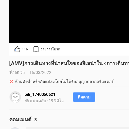
116
รายการโปรด
[AMV]การเดินทางที่น่าสนใจของอิเลน่าใน <การเดิน
12.6K วิว
16/03/2022
ห้ามทำซ้ำหรือดัดแปลงโดยไม่ได้รับอนุญาตจากครีเอเตอร์
bili_1740050621
ติดตาม
46 แฟนคลับ · 19 วิดีโอ
คอมเมนต์
8