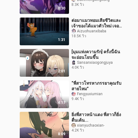
กันจริงๆ
8.3K วิว
0:30
ต่อมาแมวทอมเสียชีวิตและ
เจ้าของได้แมวตัวใหม่ เจอร์
รี่ไม่เข้าใจ!
Aizuohuanxibaba
18.5K วิว
1:31
[มุมแห่งความรัก] ครั้งนี้ฉัน
จะอ่อนโยนขึ้น
Sansanxiaogongjuya
4.0K วิว
2:01
“พี่สาวโทรหาภรรยาคุณรับ
สายไหม”
Fengyuxiumian
9.4K วิว
4:17
ยิ่งพี่สาวหน้าแดง พี่สาวก็ยิ่ง
ตื่นเต้น...
xianyuchaoxian-
4.2K วิว
8:09