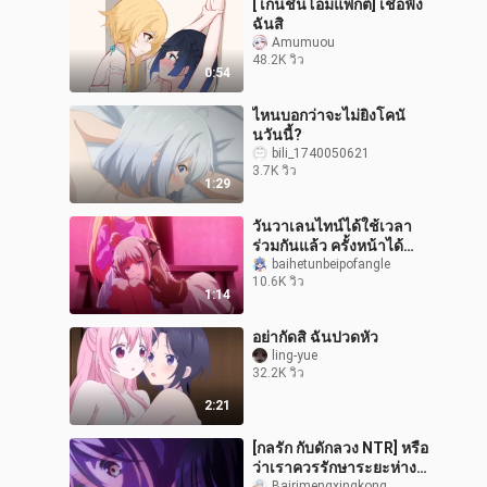
[ เก็นชินโอมแพกต์] เชื่อฟัง
ฉันสิ
Amumuou
48.2K วิว
0:54
ไหนบอกว่าจะไม่ยิงโคนั
นวันนี้?
bili_1740050621
3.7K วิว
1:29
วันวาเลนไทน์ได้ใช้เวลา
ร่วมกันแล้ว ครั้งหน้าได้
เวลาพบพ่อแม่ของคุณแล้ว~
baihetunbeipofangle
10.6K วิว
💕
1:14
อย่ากัดสิ ฉันปวดหัว
ling-yue
32.2K วิว
2:21
[กลรัก กับดักลวง NTR] หรือ
ว่าเราควรรักษาระยะห่าง
Bairimengxingkong