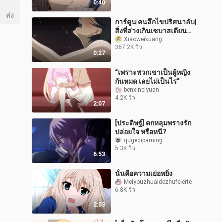
0:40
ส่ง
การ์ตูน|คนลึกไขปริศนาลับ|
สิ่งที่ล่วงเกินเซบาสเตียนทำ
กับชิเอล
Xiaoweikuang
367.2K วิว
0:27
“เพราะพวกเขาเป็นผู้หญิง
กันหมด เลยไม่เป็นไร”
benxinciyuan
4.2K วิว
2:07
[ประดิษฐ์] ตกหลุมพรางรัก
ปล่อยใจ หรือหนี?
qugeqipaming
5.3K วิว
6:53
นั่นคือความเย่อหยิ่ง
Meiyouzhuaidezhufeierte
6.8K วิว
2:03