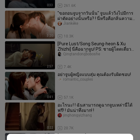
0:33
261.6K
"ขอถอนจูบจากวันนั้น" จูบแล้ววิ่งไปมีการ
ผ่าตัดอย่างนั้นหรือ? ! นี่หรือคือกลิ่นความ
รักที่ขมขื่น? ! 【คว
Jiankeke
3:20
10.3K
[Pure Lust/Song Seung-heon & Xu
Zhizhi] นี่คือฉากจูบ! PS: ชายผู้โดดเดี่ยว
และหญิงม่าย เสื้อผ้าที่ไม่เ
Qingtandongboboshe
2:57
7.4K
อย่าจูบผู้หญิงแบบสุ่ม คุณต้องรับผิดชอบ!
romantic_couples
0:41
57.1K
อะไรนะ! ! ฉันสามารถดูฉากจูบเหล่านี้ได้
ฟรี! ! มันน่าทึ่งมาก! !
jinghongyizhang
0:22
20.7K
[Find Yourself] ฉากจุมพิตสุดหวาน