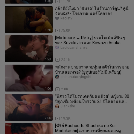
3:25
11.7K
กล้าดียังไงมา "ขับรถ" ในร้านการ์ตูน? คู่นี้
จัดหนัก! - โรงภาพยนตร์โคอาล่า
kaolatv
3:20
75.0K
[Motocare ← Retry] รวมโมเม้นต์ฟิน ๆ
ของ​ Suzuki Jin และ Kawazu Asuka
Laolupanshanya
1:58
24.1K
พนักงานขายสาวสวยทุ่มสุดตัวในการขาย
บ้านเลยเหรอ? (ยูทูปเบอร์ไม่มีเหรียญ)
qishuhutaoyingshi
1:06
2.8K
“พี่สาว ได้โปรดเดทกับฉันด้วย” หญิงวัย 30
ปีถูกเซี่ยวเซียนโหรววัย 21 ปีไล่ตาม และ
ในที่สุดก็เข้าใจความ
Jiankeke
2:06
19.3K
[ซีรีย์ Buchou to Shachiku no Koi
Modokashii] ฉากหวานที่ทุกคนควรดู