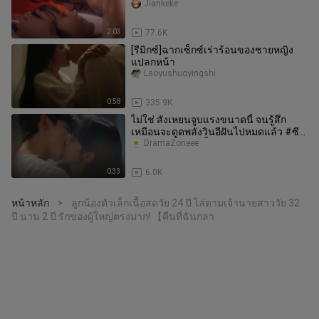
Jiankeke
2:03
77.6K
[รีมิกซ์]ฉากเซ็กซ์เร่าร้อนของชายหญิง
แปลกหน้า
Laoyushuoyingshi
0:58
335.9K
ไม่ใช่ สังเหยนจูบแรงขนาดนี้ จนรู้สึก
เหมือนจะดูดพลังวินอีฝันไปหมดแล้ว #ซี
รีส์จีบผัวยาก#ไป๋จิ้งถิงจางร
DramaZoneee
0:33
6.0K
หน้าหลัก
ลูกน้องตัวเล็กเนื้อสดวัย 24 ปี ไล่ตามเจ้านายสาววัย 32
>
ปี นาน 2 ปี รักของผู้ใหญ่ตรงมาก! 【คืนที่ฉันกลา