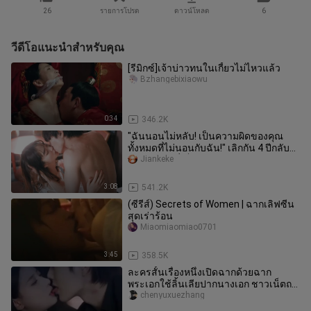
26
รายการโปรด
ดาวน์โหลด
6
วีดีโอแนะนำสำหรับคุณ
[รีมิกซ์]เจ้าบ่าวทนในเกี้ยวไม่ไหวแล้ว
Bzhangebixiaowu
0:34
346.2K
"ฉันนอนไม่หลับ! เป็นความผิดของคุณ
ทั้งหมดที่ไม่นอนกับฉัน!" เลิกกัน 4 ปีกลับ
ไปได้ไหม? นี่เป็นละครหวานส
Jiankeke
3:08
541.2K
(ซีรีส์) Secrets of Women | ฉากเลิฟซีน
สุดเร่าร้อน
Miaomiaomiao0701
3:45
358.5K
ละครสั้นเรื่องหนึ่งเปิดฉากด้วยฉาก
พระเอกใช้ลิ้นเลียปากนางเอก ชาวเน็ตถก
เถียง: จะชมว่านักแสดงทุ่มเทหรือ
chenyuxuezhang