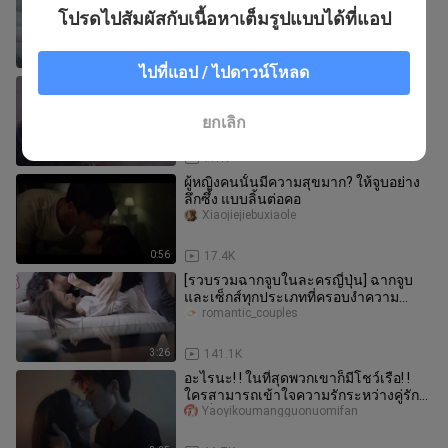
YudouXIxixixixi
โปรดไปสัมผัสกับเนื้อหาเต็มรูปแบบได้ที่แอป
2:42
22.3K
ไปที่แอป / ไปดาวน์โหลด
“อย่าหยุด หยุดไม่ได้” โลกมีจริง! เด็กสาว
หมกมุ่นอยู่กับอดีตแฟนหนุ่ม แต่กลับได้รับ
การปลอบโยนจากแฟนที่ซ
Jiankeke
ยกเลิก
2:13
7.1K
ผู้หญิงคนนั้นมีความสุขมาก? ให้จูบอย่าง
ลึกซึ้ง แบบลิ้นต่อคอ
Xiaojiejiebuxiaole
0:56
17.4K
[รวบรวมฉากจูบในละครญี่ปุ่น] ฉากจูบ
และเซ็กส์ทุกประเภทที่ครอบงำความ
หลงใหลในการทำให้การแต่งงานสมบูรณ์
romantic_couples
ฉ
3:26
141.1K
อะไรนะ! ! ในที่สุดพวกเขาก็มีโชว์เรือ! !
ใครสามารถเข้าใจความรักระหว่างคู่รัก
วัยเด็กสองคนโดยไม่ต้องเดา
Yaoyikoumangguonuomifan