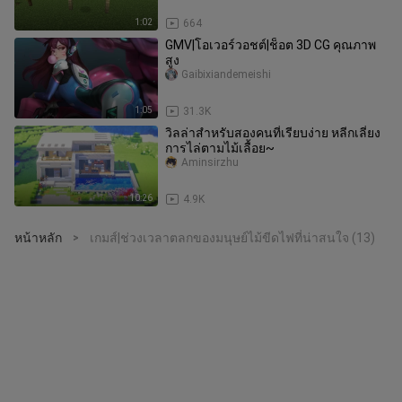
1:02
664
GMV|โอเวอร์วอชต์|ช็อต 3D CG คุณภาพ
สูง
Gaibixiandemeishi
1:05
31.3K
วิลล่าสำหรับสองคนที่เรียบง่าย หลีกเลี่ยง
การไล่ตามไม้เลื้อย~
Aminsirzhu
10:26
4.9K
หน้าหลัก
เกมส์|ช่วงเวลาตลกของมนุษย์ไม้ขีดไฟที่น่าสนใจ (13)
>