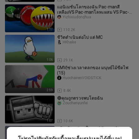
แอนิเมชั่นโลกของฉัน Pac-manสี
เหลืองVS Pac-manโลหะผสม VS Pac-
manสีแดง
Yizhixiudonghua
1:17
110.2K
ชีวิตดำเนินต่อไป แต่ MC
HKheike
1:06
29.1K
GMV|ช่วงเวลาตลกของ มนุษย์ไม้ขีดไฟ
(15)
HuochairenVOIDSTICK
2:59
8.4K
🔴คุณถูกตรวจพบโดยฉัน
Zouchenyunfei
1:07
10.6K
สร้างบ้านเจ๋ง ๆ ในเกม Minecraft
ZA_7
โปรดไปสัมผัสกับเนื้อหาเต็มรูปแบบได้ที่แอป