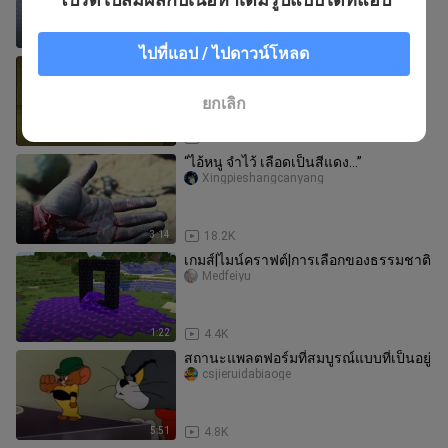
4:21
14.5K
ไปที่แอป / ไปดาวน์โหลด
ห้องลับ—ตัวหนอน
bls_horrorgame
ยกเลิก
0:56
58.9K
“ไอ้หนู จำไว้ เลือดเป็นสีแดง...”
Xingpieshangcanyang
3:14
18.2K
เกมส์|ไมน์คราฟต์|การเลือกของธรรมชาติ
Medfeiyu
1:22
4.4K
สถานะแพลตฟอร์มที่สมบูรณ์แบบที่เป็นอยู่
csjieruidabiaoge
5:51
4.8K