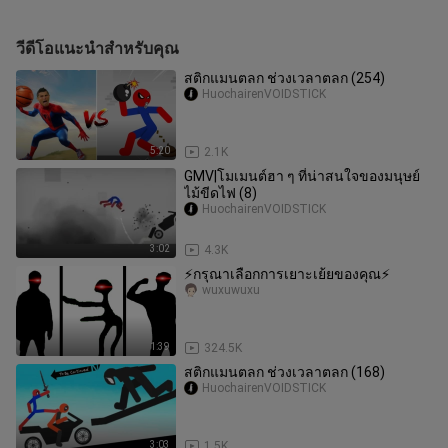
วีดีโอแนะนำสำหรับคุณ
สติกแมนตลก ช่วงเวลาตลก (254)
HuochairenVOIDSTICK
5:20
2.1K
GMV|โมเมนต์ฮา ๆ ที่น่าสนใจของมนุษย์
ไม้ขีดไฟ (8)
HuochairenVOIDSTICK
3:02
4.3K
⚡️กรุณาเลือกการเยาะเย้ยของคุณ⚡️
wuxuwuxu
1:39
324.5K
สติกแมนตลก ช่วงเวลาตลก (168)
HuochairenVOIDSTICK
3:03
1.5K