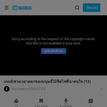
เลือกภาษา
เปิดแอป
English
ภาษา: ภาษาไทย
ภาษาไทย
Sorry, according to the request of the copyright owner,
เข้าสู่
this film is not available in your area.
Tiếng Việt
ระบบ
ดูเพิ่มเติมที่แอป
Bahasa Indonesia
Bahasa Melayu
เกมส์|ช่วงเวลาตลกของมนุษย์ไม้ขีดไฟที่น่าสนใจ (13)
HuochairenVOIDSTICK
70
รายการโปรด
ดาวน์โหลด
6