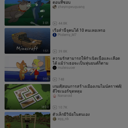
ตอนที่ชอบ
zheyingwuguang
3:01
44.8K
เรือลำนี้จุคนได้ 10 คนเลยเหรอ
Ptolemy_M7
1:51
39.8K
ความรักสามารถให้กำเนิดเนื้อและเลือด
ได้ แม้ว่าเธอจะเป็นหุ่นยนต์ก็ตาม
muleisuoer
0:59
748
เกมส์|สอนการสร้างเมืองเกมไมน์คราฟต์|
ดีไซเนอร์ขุดหลุม
Nanaroid
18:30
10.7K
ตัวเล็กมีวินัยในตนเอง
egg_nb