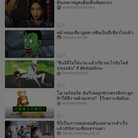
ฮันเหลาหมูคงต้องลิ้นห้อยแน่ๆ
chenkongmolirainy
1:12
6
หน้าของเสี่ยวอู่หลางซีดเป็นสีเขียวไปแล้ว
shuishuiaiman
0:30
3
“ชินอิจิไม่ใส่แว่น แล้วเกี่ยวอะไรกับโคนั
นของฉัน” # ตัดต่ออนิเมะ
liaoergetanying
4:01
6
โอเวอร์ลอร์ด: อันรีเคยถูกจักรพรรดิกระดูก
ทำให้ฉี่ราดด้วยเหรอ? 【วิเคราะห์อนิเมะ
03】
erciyuanvjiang
10:59
7
นี่ก็เป็นการหลอกล่อฮันเหล่ามารสำเร็จ
แล้ว#นิทานเซียนธรรมดา
darrel_sherman_04_01