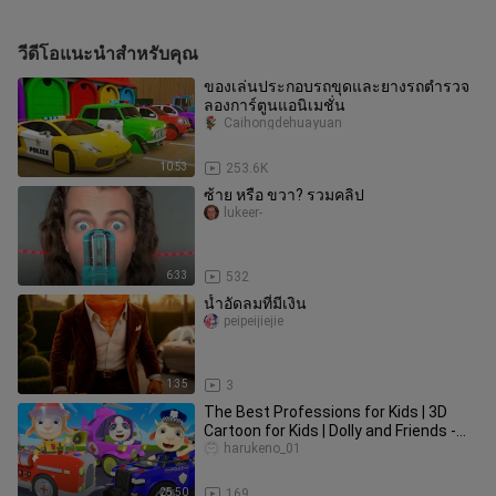
วีดีโอแนะนำสำหรับคุณ
ของเล่นประกอบรถขุดและยางรถตำรวจ
ลองการ์ตูนแอนิเมชั่น
Caihongdehuayuan
10:53
253.6K
ซ้าย หรือ ขวา? รวมคลิป
lukeer-
6:33
532
น้ำอัดลมที่มีเงิน
peipeijiejie
1:35
3
The Best Professions for Kids | 3D
Cartoon for Kids | Dolly and Friends -
Thailand
harukeno_01
25:50
169