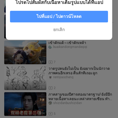
โปรดไปสัมผัสกับเนื้อหาเต็มรูปแบบได้ที่แอป
3:16
5
ไปที่แอป / ไปดาวน์โหลด
【MAD】หกเดือนแห่งความทุกข์ยากได้
หล่อหลอมให้คุณต้องทนทุกข์สามร้อยปี…
【การสนับสนุนจาก B-Moe】
hershel_bird_03_01
ยกเลิก
2:06
3
เข้าดักแด้～เข้าดักเหล้า
buaikandongmandeqiqi
1:46
7
วาดรูปคนยังไม่เป็น ยังอยากเป็นนักวาด
ภาพคนอีกเหรอ ตื่นสักทีเถอะลูก
rentijiaocheng
32:18
2
ภาคสามของปีศาจสองมาตรฐาน! ยังมีอีก
หลายเนื้อหาเลยนะเหล่าสหายเซียน ทำ
เท่าไหร่ก็ไม่หมดสักที!
shizidanbushizidan
3:54
5