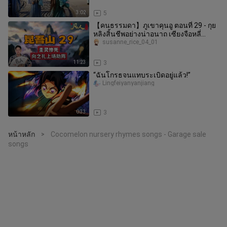
3:02
5
【คนธรรมดา】ภูเขาคุนอู ตอนที่ 29 - กุย
หลิงสิ้นชีพอย่างน่าอนาถ เซียงจือหลี่
เข้าไปช่วยเหลือ
susanne_rice_04_01
11:23
3
“ฉันโกรธจนแทบระเบิดอยู่แล้ว!”
Lingfeiyanyanjiang
0:33
3
หน้าหลัก
Cocomelon nursery rhymes songs - Garage sale
>
songs