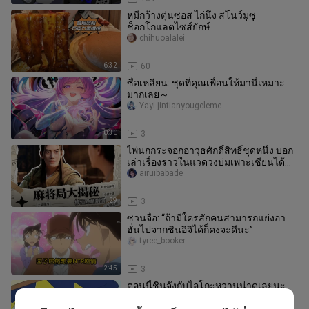
หมี่กว้างตุ๋นซอส ไก่นึ่ง สโนว์มูซู
ช็อกโกแลตไซส์ยักษ์
chihuoalalei
6:32
60
ซื่อเหลียน: ชุดที่คุณเพื่อนให้มานี่เหมาะ
มากเลย～
Yayi-jintianyougeleme
0:30
3
ไพ่นกกระจอกอาวุธศักดิ์สิทธิ์ชุดหนึ่ง บอก
เล่าเรื่องราวในแวดวงบ่มเพาะเซียนได้
อย่างทะลุปรุโปร่ง
airuibabade
1:29
3
ซวนจื่อ: “ถ้ามีใครสักคนสามารถแย่งอา
ฮั่นไปจากชินอิจิได้ก็คงจะดีนะ”
tyree_booker
2:45
3
ตอนนี้ชินจังกับไอโกะหวานน่าดูเลยนะ
linjianmanxiaoqi