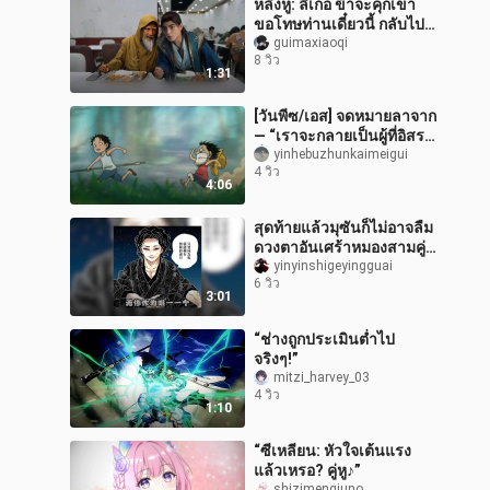
หลิงหู: ลี่เกอ ข้าจะคุกเข่า
ขอโทษท่านเดี๋ยวนี้ กลับไปที่
หวงเฟิงกู่ดีไหม?
guimaxiaoqi
8 วิว
1:31
[วันพีซ/เอส] จดหมายลาจาก
— “เราจะกลายเป็นผู้ที่อิสระ
ที่สุดบนท้องทะเล”
yinhebuzhunkaimeigui
4 วิว
4:06
สุดท้ายแล้วมุซันก็ไม่อาจลืม
ดวงตาอันเศร้าหมองสามคู่
ของคุโระซึจิได้
yinyinshigeyingguai
6 วิว
3:01
“ช่างถูกประเมินต่ำไป
จริงๆ!”
mitzi_harvey_03
4 วิว
1:10
“ซีเหลียน: หัวใจเต้นแรง
แล้วเหรอ? คู่หู♪”
shizimengjuno