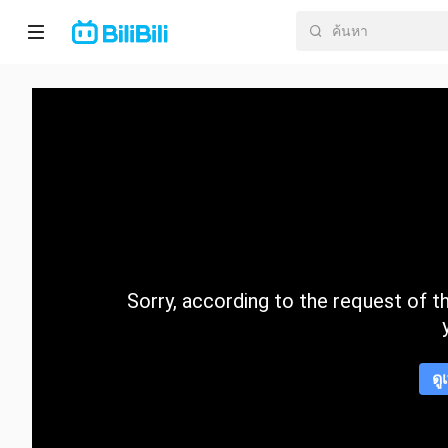
หน้า
หลัก
อนิ
เมะ
ละคร
สั้น
Sorry, according to the request of the
กำลัง
มา
แรง
ดู
หมวด
หมู่