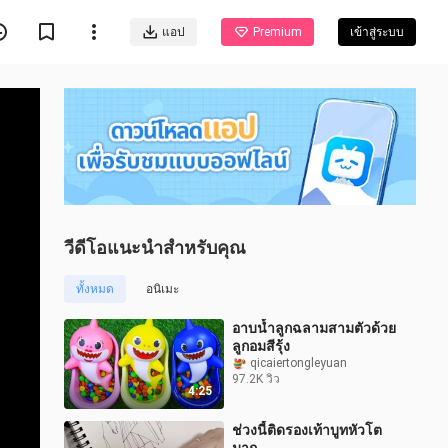
แอป
Premium
เข้าสู่ระบบ
วีดีโอแนะนำสำหรับคุณ
ทั้งหมด
อนิเมะ
อาบน้ำลูกฉลามสามตัวด้วย
ลูกอมสีรุ้ง
qicaiertongleyuan
97.2K วิว
4:25
ช่วงนี้ติดรองเท้าบูทหัวโต