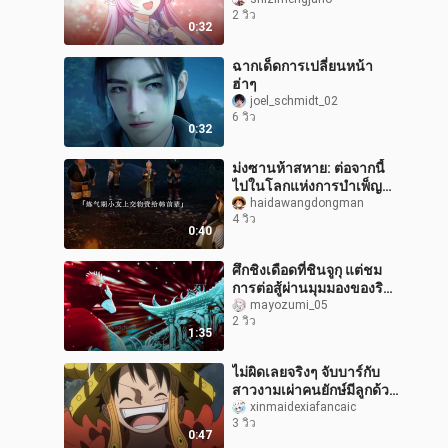
2 วิว
0:32
ฉากเด็ดการเปลี่ยนหน้า
ฮ่าๆ
joel_schmidt_02
6 วิว
0:32
ม่งซานห้าสหาย: ต่อจากนี้
ไปในโลกแห่งการบำเพ็ญ
เซียนอันโหดร้าย จะไม่มี
haidawangdongman
4 วิว
โอกาสได้พบกับรุ่นพี่ที่ดีเช่น
0:40
นี้อ
ศึกชิงเดือดที่ชินจูกุ แต่ชม
การต่อสู้ผ่านมุมมองของริ
เมะ
mayozumi_05
2 วิว
1:35
ไม่ผิดเลยจริงๆ จับบาร์กับ
สาวงามเผ่าคนยักษ์มีลูกด้วย
กันแล้ว
xinmaidexiafancaic
3 วิว
0:47