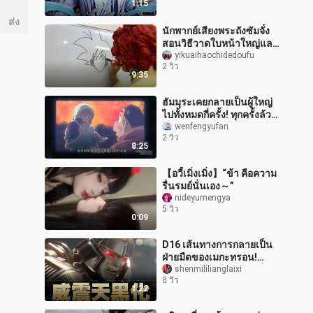
1:15
ส่ง
นักพากย์เสียงพระถังซัมจั๋ง
สอนวิธีวาดใบหน้าใหญ่และ
ใบหน้าเล็กของดราก้อนบอล
yikuaihaochidedoufu
2 วิว
9:35
ฮัมมุระเคยกลายเป็นผู้ใหญ่
ไปทั้งหมดกี่ครั้ง! ทุกครั้งล้วน
อยู่ในภาวะคับขันชีวิต
wenfengyufan
2 วิว
แท้จริงแล้วเธอไม่อยากก
8:25
【อวี้เมิ่งเมิ่ง】“ข้า คือความ
รื่นรมย์นั่นเอง～”
nideyumengya
5 วิว
0:09
D16 เส้นทางการกลายเป็น
ฝ่ายมืดของเมกะทรอน!
ทำไมถึงต้องแตกหักกับเพื่อน
shenmililianglaixi
8 วิว
รักออพติมัส ไพรม์? แล้วเขา
1:22
กลายมา