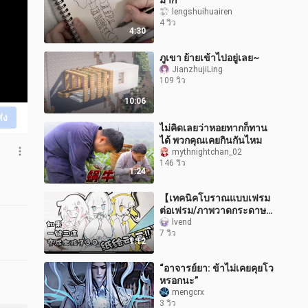
มาก
lengshuihuairen
4 วิว
4:30
ภูเขา ย้ายเข้าไปอยู่เลย~
JianzhujiLing
109 วิว
10:06
ส่ง
ไม่คิดเลยว่าหอยทากก็ทาน
ได้ พวกคุณเคยกินกันไหม
mythnightchan_02
146 วิว
1:24
【เทคนิคโบราณแบบเฟรม
ต่อเฟรม/ภาพวาดกระดาษ/
มีมแอนิเมชัน】การบอกรัก
lvend
7 วิว
สุดสนุกจากคุณแม่ปุ่มไลก์-
1:12
แชร์-ติดตาม!
“อาจารย์ยา: ข้าไม่เคยคุยโว
หรอกนะ”
mengcrx
3 วิว