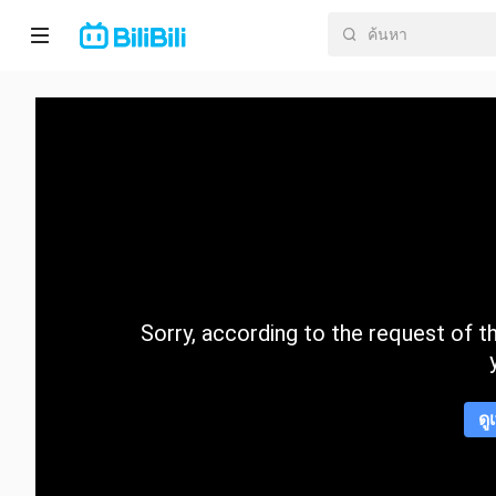
หน้า
หลัก
อนิ
เมะ
ละคร
สั้น
Sorry, according to the request of the
กำลัง
มา
แรง
ดู
หมวด
หมู่