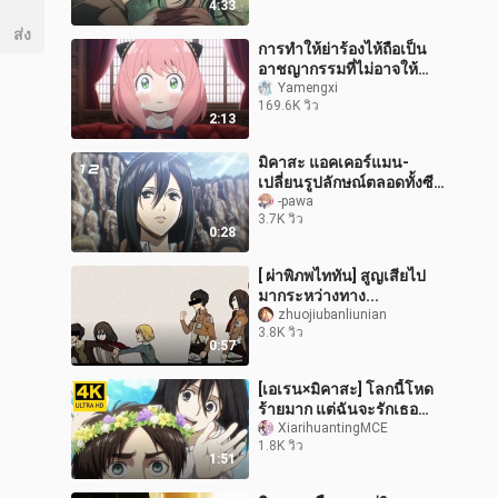
4:33
ส่ง
การทำให้ย่าร้องไห้ถือเป็น
อาชญากรรมที่ไม่อาจให้
อภัยได้
Yamengxi
169.6K วิว
2:13
มิคาสะ แอคเคอร์แมน-
เปลี่ยนรูปลักษณ์ตลอดทั้งซี
รีส์
-pawa
3.7K วิว
0:28
[ ผ่าพิภพไททัน] สูญเสียไป
มากระหว่างทาง...
zhuojiubanliunian
3.8K วิว
0:57
[เอเรน×มิคาสะ] โลกนี้โหด
ร้ายมาก แต่ฉันจะรักเธอ
ตลอดไป
XiarihuantingMCE
1.8K วิว
1:51