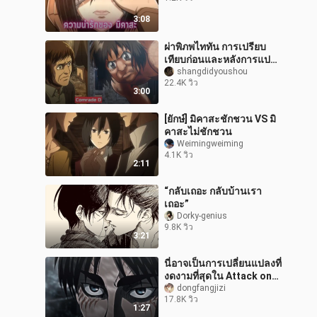
3:08
ผ่าพิภพไททัน การเปรียบ
เทียบก่อนและหลังการแปลง
ตัวละคร
shangdidyoushou
22.4K วิว
3:00
[ยักษ์] มิคาสะชักชวน VS มิ
คาสะไม่ชักชวน
Weimingweiming
4.1K วิว
2:11
“กลับเถอะ กลับบ้านเรา
เถอะ”
Dorky-genius
9.8K วิว
3:21
นี่อาจเป็นการเปลี่ยนแปลงที่
งดงามที่สุดใน Attack on
Titan
dongfangjizi
17.8K วิว
1:27