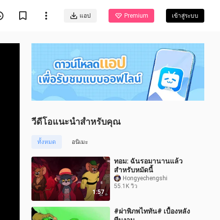
แอป
Premium
เข้าสู่ระบบ
วีดีโอแนะนำสำหรับคุณ
ทั้งหมด
อนิเมะ
ทอม: ฉันรอมานานแล้ว
สำหรับหมัดนี้
Hongyechengshi
55.1K วิว
1:57
#ผ่าพิภพไททัน# เบื้องหลัง