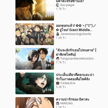
มิคาสะหรือซานเย่?
ilun-yeager
1.7K วิว
0:17
ออกดอกแล้ว! ✿✿ヽ(°▽°)ノ
✿ จู่โจม! Giant Middle
School ตอนที่ 12/ผลงานที่
Jiaowoxiazongjiuhaola
1.2K วิว
สมบูรณ์/4K/ตอนจบที่ดีที่สุด
2:57
ของเ
“ฉันจะยังรักเธอไปจนตาย” [
ผ่าพิภพไททัน]
YongyuandewodeniaolongMe
7.1K วิว
2:01
ประเด็นเดียวที่ตลกและน่า
รักในภาคสองคือไพค์จัง
YoUbeLIEve
5.2K วิว
0:16
ความน่ารักของ มิคาสะ
FARKUNG
1.2K วิว