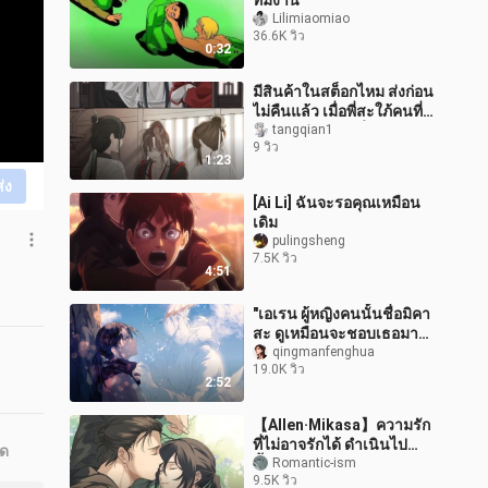
ทีมงาน
Lilimiaomiao
36.6K วิว
0:32
มีสินค้าในสต็อกไหม ส่งก่อน
ไม่คืนแล้ว เมื่อพี่สะใภ้คนที่
สามแห่งสำนักหมิ่งทำ
tangqian1
9 วิว
อาหาร…
1:23
ส่ง
[Ai Li] ฉันจะรอคุณเหมือน
เดิม
pulingsheng
7.5K วิว
4:51
"เอเรน ผู้หญิงคนนั้นชื่อมิคา
สะ ดูเหมือนจะชอบเธอมาก
นะ"
qingmanfenghua
19.0K วิว
2:52
【Allen·Mikasa】ความรัก
ที่ไม่อาจรักได้ ดำเนินไป
ุด
ตั้งแต่ต้นจนจบ
Romantic-ism
9.5K วิว