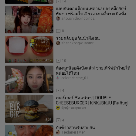
9:47
14
แอบกินตอนดึกบนเพดาน! ปลาหมึกยักษ์
พันขา พร้อมไข่เจียวจางกงจิ้นระเบิดทั้ง
สองอย่าง เนื้อเด้งหนึบหอมกรอบ
aitouchidebingbingzi
2:45
8
รวมคลิปมูนกินน้ำผึ้งเย็น
shengkongwuasmr
4:17
10
ท้องลูกน้อยดังปังแล้ว! ช่วยเสิร์ฟยำไทยให้
หน่อยได้ไหม
colorscheme_01
2:26
4
เบอร์เกอร์ ชีสแน่นๆ! | DOUBLE
CHEESEBURGER | KINKUBKUU [กินกับกู]
ตุ้ยนุ้ยตะลุยแดก
8:25
4
กับข้าวสำหรับสายกิน
TiedanerTyler