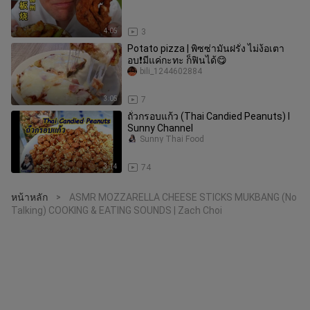
4:05
3
Potato pizza | พิซซ่ามันฝรั่ง ไม่ง้อเตา
อบ❗️มีแค่กะทะ ก็ฟินได้😋
bili_1244602884
3:05
7
ถั่วกรอบแก้ว (Thai Candied Peanuts) l
Sunny Channel
Sunny Thai Food
3:14
74
หน้าหลัก
ASMR MOZZARELLA CHEESE STICKS MUKBANG (No
>
Talking) COOKING & EATING SOUNDS | Zach Choi