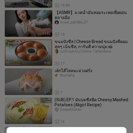
11:45
18.8K
【ASMR】นวดน้ำมันหอมระเหยเพื่อผ่อน
คลายมือ
israel_gamble_07
11:44
15
ขนมปังชีส | Cheese Bread ขนมปังที่หอม
สุดๆ เน้นชีส, การันตี ความนุ่ม 🧀
แม่บ้านสเปน Cocina Tailandesa
8:02
17
เค้กไส้ไหลมะม่วงฝรั่ง
Wumeng
3:17
7
(SUB) EP.1 มันบดชีสยืด Cheesy Mashed
Potatoes (Aligot Recipe)
DeejaiKitchen
5:59
16
Hokkaido milk buns recipe |ขนมปังนม