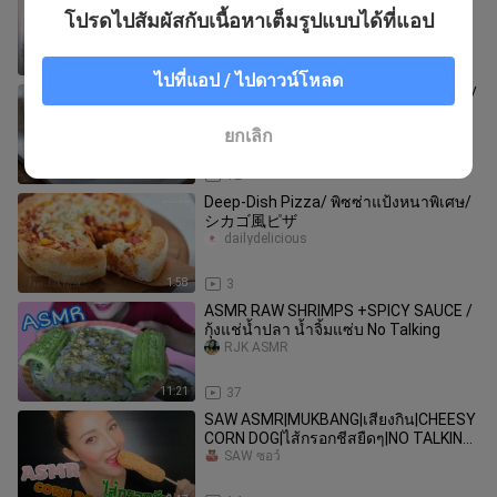
สดฮอกไกโด | ฮอกไกโดมิลค์บัน
โปรดไปสัมผัสกับเนื้อหาเต็มรูปแบบได้ที่แอป
MommySecret_
6:08
26
ไปที่แอป / ไปดาวน์โหลด
ชีสเค้กช็อกโกแลตลายหินอ่อนแบบไม่อบ/
Chocolate marble cheesecake/ チョコ
レートスワールチーズケーキ
dailydelicious
ยกเลิก
2:13
12
Deep-Dish Pizza/ พิซซ่าแป้งหนาพิเศษ/
シカゴ風ピザ
dailydelicious
1:58
3
ASMR RAW SHRIMPS +SPICY SAUCE /
กุ้งแช่น้ำปลา น้ำจิ้มแซ่บ No Talking
RJK ASMR
11:21
37
SAW ASMR|MUKBANG|เสียงกิน|CHEESY
CORN DOG|ไส้กรอกชีสยืดๆ|NO TALKING
•EATING SOUND•
SAW ซอว์