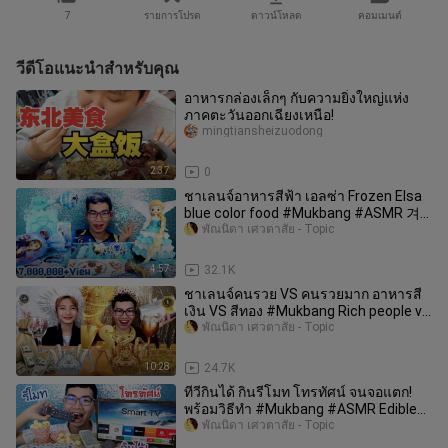
7
รายการโปรด
ดาวน์โหลด
คอมเมนต์
วีดีโอแนะนำสำหรับคุณ
อาหารกล่องเล็กๆ กับความยิ่งใหญ่แห่ง
ภาคตะวันออกเฉียงเหนือ!
mingtiansheizuodong
2:37
0
ชาเลนจ์อาหารสีฟ้า เอลซ่า Frozen Elsa
blue color food #Mukbang #ASMR 겨
울왕국 엘사 파란색 음식 먹방:ขันติ
พัณนิดา เศวตาสัย - Topic
4:57
32.1K
ชาเลนจ์คนรวย VS คนรวยมาก อาหารสี
เงิน VS สีทอง #Mukbang Rich people vs
very rich, silver gold:ขันติ
พัณนิดา เศวตาสัย - Topic
10:28
24.7K
ทีวีกินได้ กินรีโมท โทรทัศน์ จนจอแตก!
พร้อมวิธีทำ #Mukbang #ASMR Edible
Television TV:ขันติ
พัณนิดา เศวตาสัย - Topic