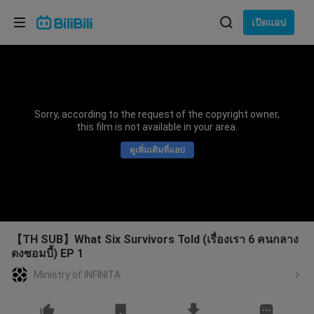
เลือกภาษา
เปิดแอป
English
ภาษา: ภาษาไทย
ภาษาไทย
Sorry, according to the request of the copyright owner,
เข้าสู่
this film is not available in your area.
Tiếng Việt
ระบบ
ดูเพิ่มเติมที่แอป
Bahasa Indonesia
Bahasa Melayu
【TH SUB】What Six Survivors Told (เรื่องเรา 6 คนกลาง
ดงซอมบี้) EP 1
Ministry of INFINITA