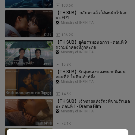
24:07
100.6K
【TH SUB】 กลับมาแล้วก็จัดหนักไปเลย
นะ EP1
Ministry of INFINITA
23:35
136.2K
【TH SUB】ยุติธรรมอนธการ - ตอนที่ 9
ความบ้าคลั่งที่ถูกสะกด
Ministry of INFINITA
49:30
15.8K
【TH SUB】รักลุ่มหลงของทนายมืดมน -
ตอนที่ 8 ในคืนเอ้าท์ติ้ง
Ministry of INFINITA
13:00
14.5K
【TH SUB】เจ้าชายแห่งรัก : พี่ชายรักเธอ
นะ ตอนที่ 1 - Drama Film
Ministry of INFINITA
24:06
72.1K
【TH SUB】 Brother trap กับดักร้าย