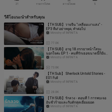
21
รายการโปรด
ดาวน์โหลด
5
วีดีโอแนะนำสำหรับคุณ
【TH SUB】วายจีน "เหลี่ยมเงาแสง" -
EP3 หืม! อย่าหยุด, ทำต่อไป
Ministry of INFINITA
6:39
77.0K
【TH SUB】อายุ 18 ภรรยาหน้าใสจะ
นอกใจค่ะ EP 1 - คนที่รักเธอขนาดนี้ก็มีแค่
ฉัน
Ministry of INFINITA
23:38
73.8K
【TH Sub】 Sherlock Untold Stories -
E01 Full
Ministry of INFINITA
1:10:06
28.8K
【TH SUB】รักลวง - ตอนที่ 1 การพบเจอ
อันชั่วร้ายและกับดักสุดเยี่ยมยอด
Ministry of INFINITA