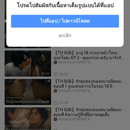
ลูกชายตระกูลนารุเสะ - กับดัก 1 : เจอเข้า
โปรดไปสัมผัสกับเนื้อหาเต็มรูปแบบได้ที่แอป
จนได้ คนพิเศษ!
Ministry of INFINITA
20:16
34.4K
ไปที่แอป / ไปดาวน์โหลด
【TH SUB】รักนี้ส่งไปไม่ถึงนาย EP1 -
คนที่ชอบก็คือ...เพื่อนสมัยเด็ก
Ministry of INFINITA
ยกเลิก
20:21
91.5K
【TH SUB】อายุ 18 ภรรยาหน้าใสจะ
นอกใจค่ะ EP 3 - คุณภรรยาครับ มารักกัน
มั้ย
Ministry of INFINITA
23:38
44.2K
【TH SUB】รักลุ่มหลงของทนายมืดมน -
ตอนที่ 1 จูบแสนหวานในรอบ 18 ปี
Ministry of INFINITA
13:01
13.3K
【TH SUB】รักลุ่มหลงของทนายมืดมน -
ตอนที่ 4 ความรู้สึกที่มิอาจหยุดยั้ง
Ministry of INFINITA