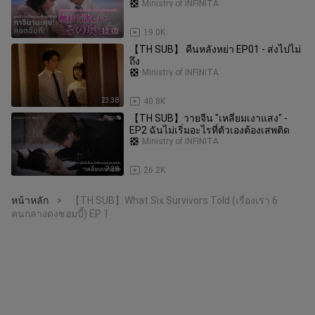
Ministry of INFINITA
13:03
19.0K
【TH SUB】 คืนหลังหย่า EP01 - ส่งไปไม่
ถึง
Ministry of INFINITA
23:38
40.8K
【TH SUB】วายจีน "เหลี่ยมเงาแสง" -
EP2 ฉันไม่เริ่มอะไรที่ตัวเองต้องเสพติด
Ministry of INFINITA
7:39
26.2K
หน้าหลัก
【TH SUB】What Six Survivors Told (เรื่องเรา 6
>
คนกลางดงซอมบี้) EP 1