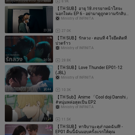
13:01
8.9K
【TH SUB】อายุ 18 ภรรยาหน้าใสจะ
นอกใจค่ะ EP 6 - อย่ามาดูถูกความรักสิบปี
ของฉันนะ
Ministry of INFINITA
23:38
27.0K
【TH SUB】รักลวง - ตอนที่ 4 ใจยึดติดที่
ปวดร้าว
Ministry of INFINITA
24:06
28.8K
【TH SUB】Love Thunder EP01-12
(JBL)
Ministry of INFINITA
20:44
10.3K
【TH Sub】Anime 「Cool doji Danshi」
#หนุ่มหล่อสุดเปิ่น EP2
Ministry of INFINITA
11:21
11.5K
【TH SUB】ทาจิบานะคุง! กอดฉันที! -
EP01 คืนนี้ฉันมอบครั้งแรกให้คุณ