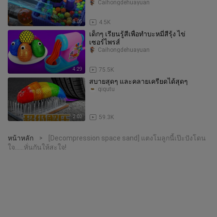
Caihongdehuayuan
8:05
4.5K
เด็กๆ เรียนรู้สีเพื่อทำบะหมี่สีรุ้ง ไข่
เซอร์ไพรส์
Caihongdehuayuan
4:29
75.5K
สบายสุดๆ และคลายเครียดได้สุดๆ
qiqutu
2:02
59.3K
หน้าหลัก
[Decompression space sand] แตงโมลูกนี้เป๊ะปังโดน
>
ใจ......หั่นกันให้สะใจ!