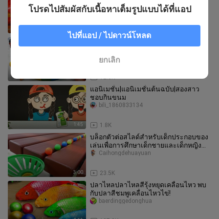
ต่อทำมือ รางคลื่น รางคดเคี้ยว
โปรดไปสัมผัสกับเนื้อหาเต็มรูปแบบได้ที่แอป
Caihongdehuayuan
3:26
30.3K
ไปที่แอป / ไปดาวน์โหลด
【ดินเหนียว DIY】 ใช้มีดตัดสระว่ายน้ำสี
รุ้ง สนุกจริง ๆ
CaihongToyTocToc
ยกเลิก
2:20
12.8K
แอนิเมชั่น|แอนิเมชั่นต้นฉบับ|สองสาว
ชอบกินขนม
bili_1860833134
1:45
1.8K
บล็อกตัวต่อสไลด์สำหรับเด็กประกอบของ
เล่นเพื่อการศึกษาเด็กชายและเด็กหญิง
อายุ 3-6 ปีลูกบอลติดตาม
Caihongdehuayuan
3:00
23.5K
ปลาไหลปลาไหลสีรุ้งหยุดเคลื่อนไหว พบ
กับปลาสีชมพูเคลื่อนไหวไข่!
baerdinggedonghua