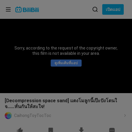
เลือกภาษา
เปิดแอป
English
ภาษา: ภาษาไทย
ภาษาไทย
Sorry, according to the request of the copyright owner,
เข้าสู่
this film is not available in your area.
Tiếng Việt
ระบบ
ดูเพิ่มเติมที่แอป
Bahasa Indonesia
Bahasa Melayu
[Decompression space sand] แตงโมลูกนี้เป๊ะปังโดนใ
จ......หั่นกันให้สะใจ!
CaihongToyTocToc