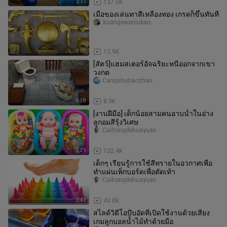
2:11
137.0K
เมื่อของเล่นทาสีเหลืองทอง เกรดก็ขึ้นทันที
Xuangewanjubao
8:07
12.9K
[สัตว์]แฮมสเตอร์อัจฉริยะหนีออกจากเขา
วงกต
Cangshutiaozhan
8:38
8.9K
[งานฝีมือ] เด็กน้อยสามคนอาบน้ำในอ่าง
ลูกอมสีรุ้งวิเศษ
Caihongdehuayuan
2:39
122.4K
เด็กๆ เรียนรู้การใช้สีทรายในอวกาศเพื่อ
ทำแผ่นเพ็กบอร์ดเพื่อตัดเท้า
Caihongdehuayuan
2:42
43.8K
สไลด์วิดีโอบีบอัดที่เปิดใช้งานด้วยเสียง
เกมลูกบอลน้ำไม้ทำด้วยมือ