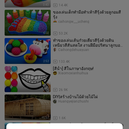
3:43
14.4K
ของเล่นเด็กทำมือทำเท้าสีรุ้งด้วยลูกอมสี
รุ้ง
caihongw___ucheng
6:02
53.2K
ทำของเล่นเส้นก๋วยเตี๋ยวสีรุ้งด้วยดิน
เหนียวสีสันสดใส งานฝีมือปริศนาลูกบอล
บีบแสนสนุก รู้จักสี ปริศนากา
Caihongdehuayuan
2:52
133.4K
[สีน้ำ] สีในภาษาอังกฤษ!
Xiaomoxianhuihua
3:17
26.9K
DIY|สร้างบ้านไม้ด้วยไม้ไผ่
Huangyejianzhushi
15:57
1.6K
ของเล่นเพื่อการศึกษาสำหรับเด็กบล็อกตัว