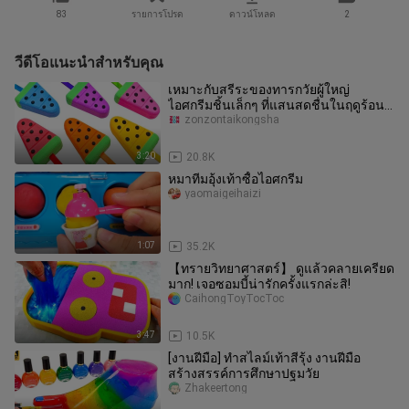
83
รายการโปรด
ดาวน์โหลด
2
วีดีโอแนะนำสำหรับคุณ
เหมาะกับสรีระของทารกวัยผู้ใหญ่
ไอศกรีมชิ้นเล็กๆ ที่แสนสดชื่นในฤดูร้อน!
สนิม~
zonzontaikongsha
3:20
20.8K
หมาทีมอุ้งเท้าซื้อไอศกรีม
yaomaigeihaizi
1:07
35.2K
【ทรายวิทยาศาสตร์】 ดูแล้วคลายเครียด
มาก! เจอซอมบี้น่ารักครั้งแรกล่ะสิ!
CaihongToyTocToc
3:47
10.5K
[งานฝีมือ] ทำสไลม์เท้าสีรุ้ง งานฝีมือ
สร้างสรรค์การศึกษาปฐมวัย
Zhakeertong