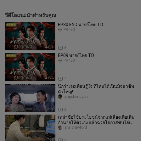
วีดีโอแนะนำสำหรับคุณ
EP30 END พากย์ไทย TD
PR430
44:31
6
EP09 พากย์ไทย TD
PR430
41:26
4
นึกว่าเจอเพื่อนรู้ใจ ที่ไหนได้เป็นมิจฉาชีพ
ตัวใหญ่!
qingchengyilian
3:54
2
เหล่าซื่อใช้ประโยชน์จากแม่เลี้ยงเพื่อเพิ่ม
อำนาจให้ตัวเอง แล้วฉวยโอกาสขับไล่แม่
เลี้ยงออก
lara_crawford
7:22
3