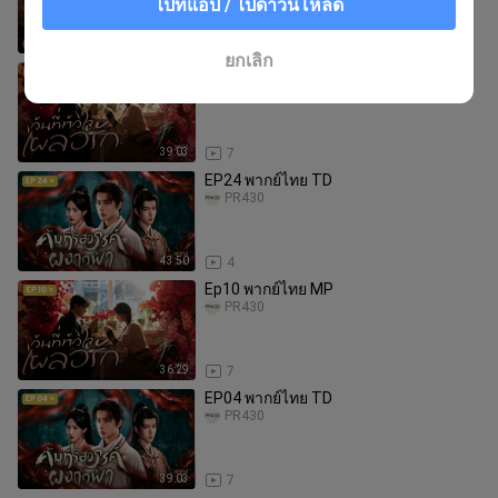
ไปที่แอป / ไปดาวน์โหลด
38:43
6
ยกเลิก
Ep21 พากย์ไทย MP
PR430
39:03
7
EP24 พากย์ไทย TD
PR430
43:50
4
Ep10 พากย์ไทย MP
PR430
36:29
7
EP04 พากย์ไทย TD
PR430
39:03
7