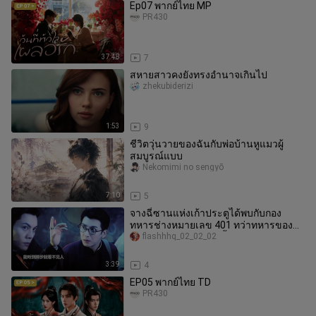
Ep07 พากย์ไทย MP
PR430
37:48
7
สหายสาวคงยังทรงอำนาจเกินไป
zhekubiderizi
1:53
9
ชีวิตวุ่นวายของฉันกับพ่อบ้านหูแมวผู้
สมบูรณ์แบบ
Nekomimi no sengyō
7:10
5
จางฉี่ซานแห่งเก้าประตูได้พบกับกอง
ทหารช่างหมายเลข 401 ทว่าทหารของ
เขาพลันกลายพันธุ์ไปทั้งหน่วย ร่างกาย
flashhhq_02_02_02
3:39
4
EP05 พากย์ไทย TD
PR430