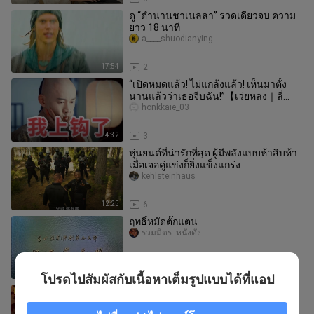
ดู “ตำนานชาเนลลา” รวดเดียวจบ ความ
ยาว 18 นาที
a____shuodianying
17:54
2
“เปิดหมดแล้ว! ไม่แกล้งแล้ว! เห็นมาตั้ง
นานแล้วว่าเธอจีบฉัน!”【เว่ยหลง｜ลี่
ลั่ว】
honkkaie_03
4:32
3
หุ่นยนต์ที่น่ารักที่สุด ผู้มีพลังแบบห้าสิบห้า
เมื่อเจอคู่แข่งก็ยิ่งแข็งแกร่ง
kehlsteinhaus
12:25
6
ฤทธิ์หมัดตั๊กแตน
รวมมิตร..หนังดัง
1:40:35
4
โปรดไปสัมผัสกับเนื้อหาเต็มรูปแบบได้ที่แอป
Ep09 พากย์ไทย MP
PR430