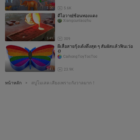
3:00
5.6K
ดีไอวาย|ช้อนทองแดง
Xiangcunlaozhu
5:49
309
ผีเสื้อสายรุ้งเด้งดึ๋งสุด ๆ สัมผัสแล้วฟินเว่อ
ร์!
CaihongToyTocToc
2:41
23.9K
หน้าหลัก
สบู่โมเสค เสียงเพราะกังวาลมาก！
>