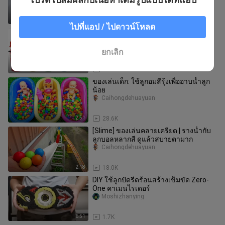
โต
5:10
107
ไปที่แอป / ไปดาวน์โหลด
[ไลฟ์สไตล์]ทำทรายไคเนติก ขวดน้ำ
การ์ตูนห้าสี ขวดนมเป็ดน้อย
Caihongdehuayuan
ยกเลิก
2:51
47.1K
ของเล่นเด็ก: ใช้ลูกอมสีรุ้งเพื่ออาบน้ำลูก
น้อย
Caihongdehuayuan
2:51
28.6K
[Slime] ของเล่นคลายเครียด | รางน้ำกับ
ลูกบอลหลากสี ดูแล้วสบายตามาก
Caihongdehuayuan
2:18
18.0K
DIY ใช้ลูกปัดรีดร้อนสร้างเข็มขัด Zero-
One คาเมนไรเดอร์
Moshizhanying
6:51
1.7K