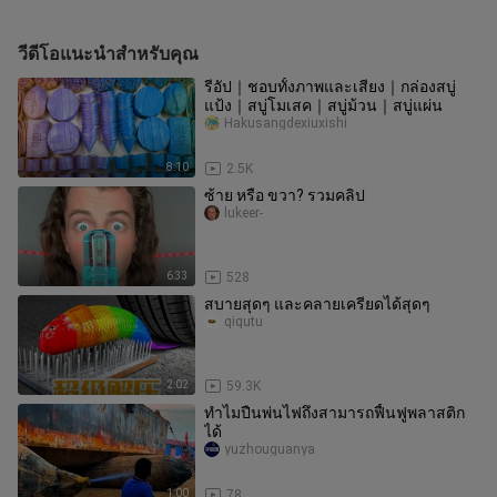
วีดีโอแนะนำสำหรับคุณ
รีอัป｜ชอบทั้งภาพและเสียง｜กล่องสบู่
แป้ง｜สบู่โมเสค｜สบู่ม้วน｜สบู่แผ่น
Hakusangdexiuxishi
8:10
2.5K
ซ้าย หรือ ขวา? รวมคลิป
lukeer-
6:33
528
สบายสุดๆ และคลายเครียดได้สุดๆ
qiqutu
2:02
59.3K
ทำไมปืนพ่นไฟถึงสามารถฟื้นฟูพลาสติก
ได้
yuzhouguanya
1:00
78