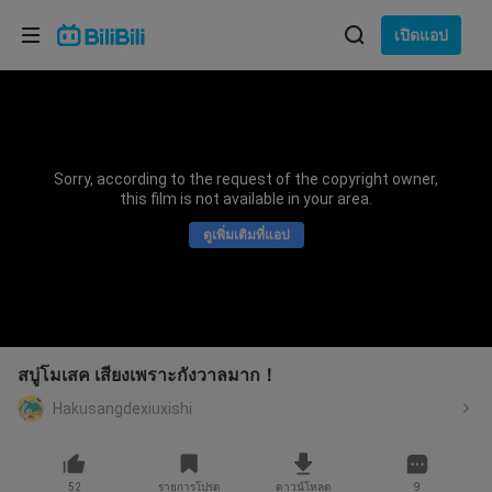
เลือกภาษา
เปิดแอป
English
ภาษา: ภาษาไทย
ภาษาไทย
Sorry, according to the request of the copyright owner,
เข้าสู่
this film is not available in your area.
Tiếng Việt
ระบบ
ดูเพิ่มเติมที่แอป
Bahasa Indonesia
Bahasa Melayu
สบู่โมเสค เสียงเพราะกังวาลมาก！
Hakusangdexiuxishi
52
รายการโปรด
ดาวน์โหลด
9