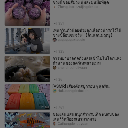
ช่วงนี้ชอบสีม่วง นุ่มละมุนมือที่สุด
Zhengtiaojiezuijingdezaia
5:24
351
เพนกวินตัวน้อยช่วยลูกเสือตัวน่ารักไว้ได้
ช่างขี้อ้อนซะจริง! 【ดินแดนมฤตยู】
gagagugaxiaoqie
1:35
325
การพยาบาลดุจดั่งหลุดเข้าไปในโลกแห่ง
ตำนานของสัตว์เทพสายเมฆ
shenshouhuliyuan
1:25
26
[ASMR] เสียงตัดสบู่กรอบ ๆ สุดฟิน
Hakusangdexiuxishi
28:00
761
ของเล่นแสนสนุกสำหรับเด็ก พบกับของ
เล่น*ว์หมีออสเปรมากมาย
Caihongdehuayuan