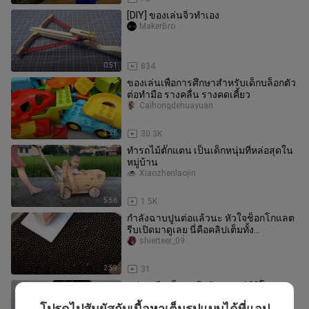
[DIY] ของเล่นจิ๋วทำเอง
MakerBro
0:51
834
ของเล่นเพื่อการศึกษาสำหรับเด็กบล็อกตัว
ต่อทำมือ รางคลื่น รางคดเคี้ยว
Caihongdehuayuan
3:26
30.3K
ทำรถไม้ตั๊กแตน เป็นเด็กหนุ่มที่หล่อสุดใน
หมู่บ้าน
Xiaozhenlaojin
5:56
1.5K
กำลังฉาบปูนต่อแล้วนะ หัวใจช็อกโกแลต
รีบเปิดมาดูเลย นี่คือคลิปเต็มทั้ง
กระบวนการที่พวกคุณชอบดู! ใช้ช็อก
shierteer_09
2:59
31
แค่ลูกเดียวก็พอแล้วสับปะรด18กิโล
สำหรับทุกคนในทุกวัน ไม่ใช่ปัญหาใหญ่
โปรดไปสัมผัสกับเนื้อหาเต็มรูปแบบได้ที่แอป
Tangxiansheng_sugar