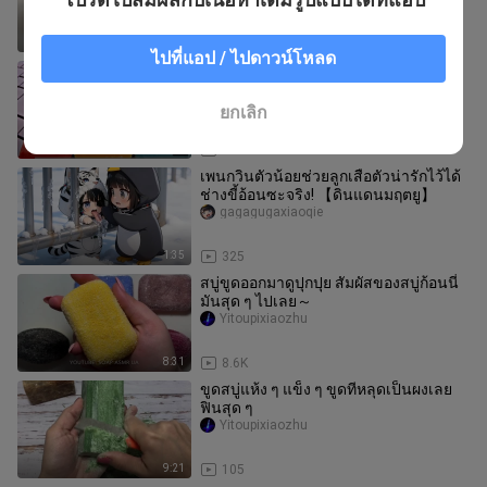
6:58
90
ไปที่แอป / ไปดาวน์โหลด
[ASMR] เสียงตัดสบู่กรอบ ๆ สุดฟิน
Hakusangdexiuxishi
ยกเลิก
28:00
760
เพนกวินตัวน้อยช่วยลูกเสือตัวน่ารักไว้ได้
ช่างขี้อ้อนซะจริง! 【ดินแดนมฤตยู】
gagagugaxiaoqie
1:35
325
สบู่ขูดออกมาดูปุกปุย สัมผัสของสบู่ก้อนนี่
มันสุด ๆ ไปเลย～
Yitoupixiaozhu
8:31
8.6K
ขูดสบู่แห้ง ๆ แข็ง ๆ ขูดทีหลุดเป็นผงเลย
ฟินสุด ๆ
Yitoupixiaozhu
9:21
105