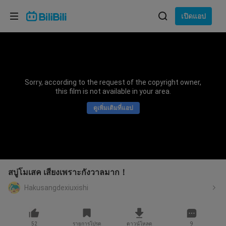
เลือกภาษา
เปิดแอป
English
ภาษา: ภาษาไทย
ภาษาไทย
Sorry, according to the request of the copyright owner,
เข้าสู่
this film is not available in your area.
Tiếng Việt
ระบบ
ดูเพิ่มเติมที่แอป
Bahasa Indonesia
Bahasa Melayu
สบู่โมเสค เสียงเพราะกังวาลมาก！
Hakusangdexiuxishi
52
รายการโปรด
ดาวน์โหลด
9