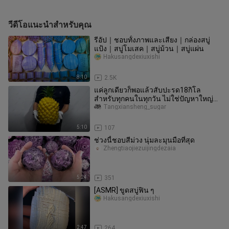
วีดีโอแนะนำสำหรับคุณ
รีอัป｜ชอบทั้งภาพและเสียง｜กล่องสบู่
แป้ง｜สบู่โมเสค｜สบู่ม้วน｜สบู่แผ่น
Hakusangdexiuxishi
8:10
2.5K
แค่ลูกเดียวก็พอแล้วสับปะรด18กิโล
สำหรับทุกคนในทุกวัน ไม่ใช่ปัญหาใหญ่
โต
Tangxiansheng_sugar
5:10
107
ช่วงนี้ชอบสีม่วง นุ่มละมุนมือที่สุด
Zhengtiaojiezuijingdezaia
5:24
351
[ASMR] ขูดสบู่ฟิน ๆ
Hakusangdexiuxishi
2:47
264