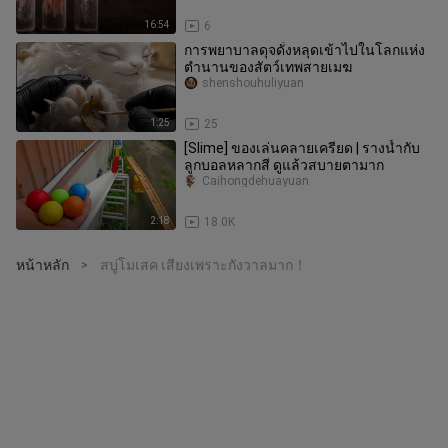
NelcoNeco】
16:54
6
การพยาบาลดุจดั่งหลุดเข้าไปในโลกแห่ง
ตำนานของสัตว์เทพสายเมฆ
shenshouhuliyuan
1:25
25
[Slime] ของเล่นคลายเครียด | รางน้ำกับ
ลูกบอลหลากสี ดูแล้วสบายตามาก
Caihongdehuayuan
2:18
18.0K
หน้าหลัก
สบู่โมเสค เสียงเพราะกังวาลมาก！
>