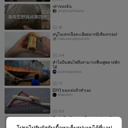
เต่าของฉัน
yingtingzhiwang
10:16
48
สบู่โมเสกเนื้อละเอียดมากมีเสียงกรอบ!
Hakusangdexiuxishi
7:02
244
ทำไมปืนพ่นไฟถึงสามารถฟื้นฟูพลาสติก
ได้
yuzhouguanya
1:00
75
[DIY] ของเล่นจิ๋วทำเอง
MakerBro
0:51
833
[ไลฟ์สไตล์]ขูดสบู่เนื้อปุย สัมผัสเหมือน
เกล็ดหิมะนุ่ม ๆ เชิญลองกัดดู
โปรดไปสัมผัสกับเนื้อหาเต็มรูปแบบได้ที่แอป
Xiangxiangjiang