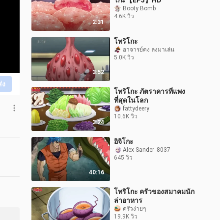
โกะ【EP3】HD
Booty Bomb
4.6K วิว
2:31
โทริโกะ
อาจารย์คง ลงมาเล่น
5.0K วิว
3:52
ส่ง
โทริโกะ ภัตราคารที่แพง
ที่สุดในโลก
fattydeery
10.6K วิว
3:24
อิจิโกะ
Alex Sander_8037
645 วิว
40:16
โทริโกะ ครัวของสมาคมนัก
ล่าอาหาร
ครัวง่ายๆ
19.9K วิว