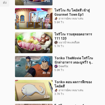
3:59
ส่ง
โทริโกะ กับ โคมัสสึ เข้าสู่
Gourmet Town Ep1
อาจารย์คง ลงมาเล่น
5.6K วิว
3:29
โทริโกะ รวมสุดยอดอาหาร
111 120
แมวน้ำทะเลเดือด
9.7K วิว
8:26
Toriko TheMovie โทริโกะ
นักล่าอาหาร เดอะมูฟวี่1 จุด
เริ่มต้นของการผจญภัยใน
DewFlix
5.0K วิว
โลกกรูเมต์ พากย์ไทย
40:16
Toriko ตอน ผลการฝึกของ
โคมัตสึ
อาจารย์คง ลงมาเล่น
3.7K วิว
2:29