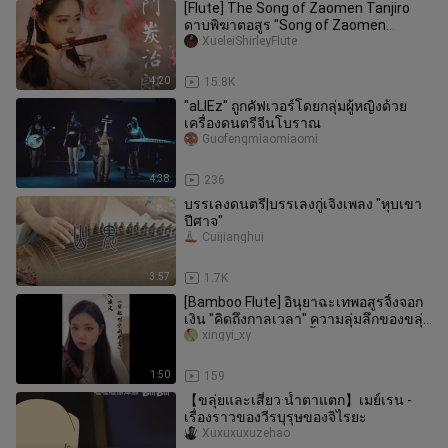
[Flute] The Song of Zaomen Tanjiro
ดาบพิฆาตอสูร "Song of Zaomen
Tanjiro のうた"
XueleiShirleyFlute
4:20
15.8K
"aLIEz" ถูกคัฟเวอร์โดยกลุ่มผู้หญิงด้วย
เครื่องดนตรีจีนโบราณ
Guofengmiaomiaomi
4:38
236
บรรเลงดนตรี|บรรเลงกู่เจิงเพลง "หุบเขา
ปีศาจ"
Cuijianghui
3:57
1.7K
[Bamboo Flute] อินุยาฉะเทพอสูรจิ้งจอก
เงิน "คิดถึงกาลเวลา" ความลุ่มลึกของขลุ่ย
จีใหญ่เหมาะกับเพลงนี้
xingyi_xy
1:50
159
【ขลุ่ยและเสี่ยว·น้ำตาแตก】เมย์เรน -
เรื่องราวของวีรบุรุษของจิไรยะ
Xuxuxuxuzehao