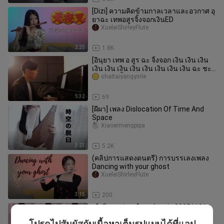
[Dizi] ความคิดข้ามกาลเวลาและอวกาศ อุ
ยาฉะ เทพอสูรจิ้งจอกเงินED
XueleiShirleyFlute
2:25
1.8K
[อินุยา เทพ อ สูร ฉะ จิ้งจอก เงิน เงิน เงิน
เงิน เงิน เงิน เงิน เงิน เงิน เงิน เงิน ฉะ ชะ
เทพ อสูร จิ้งจอก เงิน เงิน เงิน เงิน เงิน เงิน
shaitaiyangyinle
เงิน เงิน เงิน เงิน [[[[[[[[[[礡 礡]]]]" บัญชีผู้
ใช้นี้เป็นส่วนตั
5:32
69
[ผีผา] เพลง Dislocation Of Time And
Space
Xiaoermengpipa
3:23
5.2K
(คลิปการแสดงดนตรี) การบรรเลงเพลง
Dancing with your ghost
XueleiShirleyFlute
3:15
200
【เสี่ยวเยว่กวง】ระบำขลุ่ย 20251101
yuhuozhishu_01
โปรดไปสัมผัสกับเนื้อหาเต็มรูปแบบได้ที่แอป