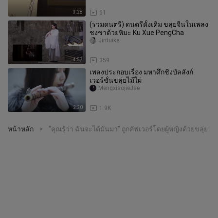
3:28
61
(รวมดนตรี) ดนตรีดั้งเดิม ขลุ่ยจีนในเพลง
ชงชาด้วยหิมะ Ku Xue PengCha
Jintuike
4:57
359
เพลงประกอบเรื่อง มหาศึกชิงบัลลังก์
เวอร์ชั่นขลุ่ยไม้ไผ่
MengxiaojieJae
2:20
1.9K
หน้าหลัก
“คุณรู้ว่า ฉันจะได้มันมา” ถูกคัฟเวอร์โดยผู้หญิงด้วยขลุ่ย
>