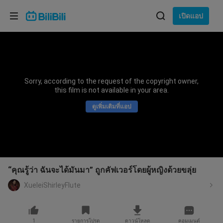
เลือกภาษา
เปิดแอป
English
ภาษา: ภาษาไทย
ภาษาไทย
Sorry, according to the request of the copyright owner,
เข้าสู่
this film is not available in your area.
Tiếng Việt
ระบบ
ดูเพิ่มเติมที่แอป
Bahasa Indonesia
Bahasa Melayu
“คุณรู้ว่า ฉันจะได้มันมา” ถูกคัฟเวอร์โดยผู้หญิงด้วยขลุ่ย
XueleiShirleyFlute
1
รายการโปรด
ดาวน์โหลด
คอมเมนต์