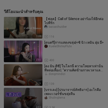
วีดีโอแนะนำสำหรับคุณ
【ฟลุต】Call of Silence อย่าร้องไห้อีกต่อ
ไปที่รัก
baicaichuidier
2:59
116
[ดนตรี]การแสดงขลุ่ย|<ซิ นิว เหมิน ฮุ่ย อี้>
XueleiShirleyFlute
3:45
400
[ดง มิน ดีซี] ในโลกนี้ ความโหยหาเท่านั้น
ที่หล่อเลี้ยง |. "ความคิดข้ามกาลเวลาและ
อวกาศ" ไอุยาฉะเทพอสูร
dongmindizi
2:29
139
[บรรเลง] [ปรมาจารย์ลัทธิมาร] อะไรคือ
เพลง เวอร์ชั่นขลุ่ยจีน
Shulinglema
4:30
3.3K