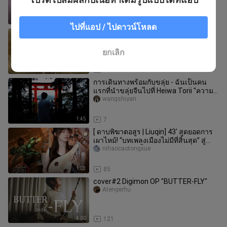
3:26
48
ไปที่แอป / ไปดาวน์โหลด
เล่นกู่เจิงคัฟเวอร์เพลง See You Again -
Wiz Khalifa ft. Charlie Puth
Tianranpiナレーション
ยกเลิก
3:54
22.5K
การเดินทางพร้อมกับขลุ่ย - ฉันเป็นคน
แรกที่นำขลุ่ยจีนไปที่ Heiwa Torii "ความ
คิดข้ามเวลาและอวกาศ"
wangshiyan
1:45
7
[ ดาบพิฆาตอสูร | Liuqin] 43' สุดยอดการ
เผาไหม้! “บทเพลงเมืองไม่มีที่สิ้นสุด” สู่
ปราสาทอินฟินิตี้
nihaocaotongxue
1:03
85
cover#2 Digimon OP "BUTTER-FLY"
Atengerhu
4:00
121