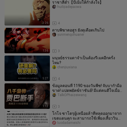
ราชาสีดำ【บีเมิงให้กำลังใจ】
huilijiadepaowa
3:26
4
ดาบพิฆาตอสูร ยังดุเดือดเกินไป
yunmengchuaner
1:36
3
มนุษย์ธรรมดาจำเป็นต้องรีเมคอีกครั้ง
ไหม?
chenjiuxiana
5:27
4
ข้อมูลตอนที่ 1190 ของวันพีซ! จับบากำมือ
ขาด! แปดพยัคฆ์ราชันย์! มีแต่คนดีใจเมื่อ
เขาตาย วันพีซ ![การเชี
TalkOPhaizeiwang
1:12
3
โกโจ ซาโตรุผู้เหนื่อยล้าที่หลุดออกมาจาก
เขตแดนคุก จะสามารถใช้เพียงเสี้ยววินา
ทีสังหารสึม่า ริกะได้หรือ
luodadameishi