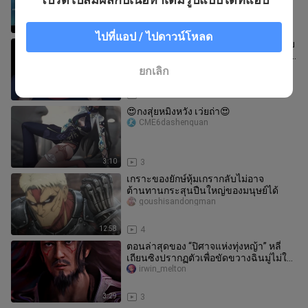
12:17
2
ไปที่แอป / ไปดาวน์โหลด
บ้านไหนขาดลำโพงก็ซื้อโทคิมิจิ ยูจินกลับ
ไปเล่นได้ หรือใครขาดคนโง่ก็โอเคเหมือน
กัน【การเชียร์แบบ B เมิง】
woshishangdia
ยกเลิก
0:38
4
😍กงสุ่ยหมิงหวัง เว่ยถ่า😍
CME6dashenquan
3:10
3
เกราะของยักษ์หุ้มเกรากลับไม่อาจ
ต้านทานกระสุนปืนใหญ่ของมนุษย์ได้
goushisandongman
12:58
4
ตอนล่าสุดของ “ปิศาจแห่งทุ่งหญ้า” หลี่
เถียนซิงปรากฏตัวเพื่อขัดขวางฉินมู่ไม่ให้
ช่วยเหลือฮ่องเต้
irwin_melton
3:29
3