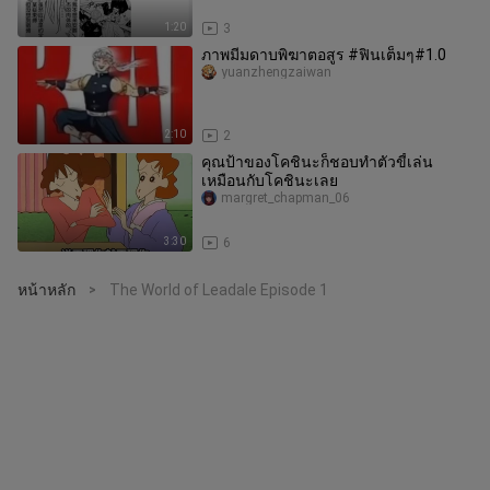
1:20
3
ภาพมีมดาบพิฆาตอสูร #ฟินเต็มๆ#1.0
yuanzhengzaiwan
2:10
2
คุณป้าของโคชินะก็ชอบทำตัวขี้เล่น
เหมือนกับโคชินะเลย
margret_chapman_06
3:30
6
หน้าหลัก
The World of Leadale Episode 1
>