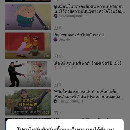
ดูเหมือนโนบิตะจะดื้อซน ทว่าแท้จริงกลับ
แฝงไว้ด้วยความเป็นผู้ชายหัวใจโอบอ้อม
อารีที่ผู้ใหญ่ขาดหายไป
fanzhuanjuanlijun
3:24
5
Popeye ตอน ข้าไม่กลัวหรอก!
DewFlix
6:03
22
เสือ 83 สุดเพอร์เฟกต์【กองเชียร์ B เมิ่ง】
chaofan13
0:35
3
“ชีวิตใหม่แห่งการกลับบ้านเพื่อบำเพ็ญ
เซียน” ตอนที่ 7: สัตว์ประหลาดแห่งแอ่งน้ำ
ศักดิ์สิทธิ์ก่อความวุ่นว
berry_collins_01
2:24
7
“ชีวิตของพวกแกไม่ร้องตะโกนบ้างเลย
หรือ!” ฉากเด็ดขึ้นหิ้งของโจ๊กเกอร์บัคกี้
โปรดไปสัมผัสกับเนื้อหาเต็มรูปแบบได้ที่แอป
xuanzhicc