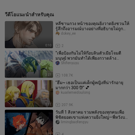
วีดีโอแนะนำสำหรับคุณ
หลี่ซานกวง หน้าของคุณยิ่งวาดยิ่งชวนให้
รู้สึกถึงอารมณ์บางอย่างที่อธิบายไม่ถูก…
dokey_ee
0:10
2
“เพื่อป้องกันไม่ให้ก๊อบลินตัวเมียโจมตี
มนุษย์ พวกมันทำได้เพียงกวาดล้าง
เท่านั้น…”
Shifenyuyu
2:27
108.7K
"ฮึ่ม~ เธอเป็นแค่เด็กผู้หญิงที่น่ารักอายุ
มากกว่า 300 ปี!" 💕
kuailemeidoulong
1:11
207.9K
วันที่ 1 สิงหาคม รวมพลังของทุกคนเพื่อ
พิชิตยอดเขาแห่งความยิ่งใหญ่—พี่หวังบน
จักรยาน:
limingbaofengyu
1:35
4