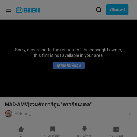
เลือกภาษา
เปิดแอป
English
ภาษา: ภาษาไทย
ภาษาไทย
Sorry, according to the request of the copyright owner,
เข้าสู่
this film is not available in your area.
Tiếng Việt
ระบบ
ดูเพิ่มเติมที่แอป
Bahasa Indonesia
Bahasa Melayu
MAD·AMV|รวมคัทการ์ตูน "ดราก้อนบอล"
HINsss_
2
รายการโปรด
ดาวน์โหลด
คอมเมนต์