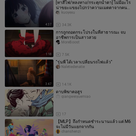
[ทาสีไฟ/หลงทาง/กระตุกน้ำตา] ไม่มีอะไร
น่าขยะแขยงไปกว่าความเมตตาจากคนที่
คุณไม่ชอบ
kuoyexu
4:37
34.3K
การถูกถอดกระโปรงในที่สาธารณะ จบ
อาชีพการเป็นสาวสวย
MoreBoost
1:18
7.5K
"รุ่นพี่ ได้เวลาเปลี่ยนรถไฟแล้ว"
Naletiedenatie
3:47
14.1K
ดาบพิฆาตอสูร
qiangweiyuemiao
6:27
17
【MLP】ถึงกำหนดชำระนานแล้ว แต่ M6
จะไม่มีวันแยกจากกัน
chanshenzi