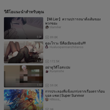
วีดีโอแนะนำสำหรับคุณ
【Mi Lier】ความปรารถนาดั้งเดิมของ
พวกขยะ
tilamilier
5:04
89.8K
ดูอะไรวะ นี่คือเมียของฉัน!!!!
Hualuoqiannianzhilianss
4:54
172.5K
อย่าดูวิดีโอสแปม
Ruoyinshe
1:14
59.0K
การประลองที่แข็งแกร่งจากเรื่องดราก้อน
บอล แซด | Super Survivor
HINsss_
4:24
98