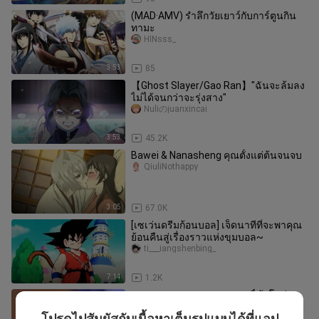
(MAD·AMV) รำลึกวัยเยาว์กับการ์ตูนกิน
ทามะ
HINsss_
3:53
85
【Ghost Slayer/Gao Ran】"ฉันจะล้มลง
ไม่ได้จนกว่าจะรุ่งสาง"
Nuliのjuanxincai
3:53
45.2K
Bawei & Nanasheng คุณตั้งแต่ต้นจนจบ
QiuliNothappy
3:05
67.0K
[เซเว่นดรีมก้อนบอล] เจ็ดนาทีที่จะพาคุณ
ย้อนคืนสู่เรื่องราวแห่งขุมบอล~
ti___iangshenbing_
7:14
1.2K
ภาพหายากยุคแรกของเฟรดดี้ ผ้าโปร่ง
และวิลเลียม เหล่าเติง
โปรดไปสัมผัสกับเนื้อหาเต็มรูปแบบได้ที่แอป
hung_estes_05