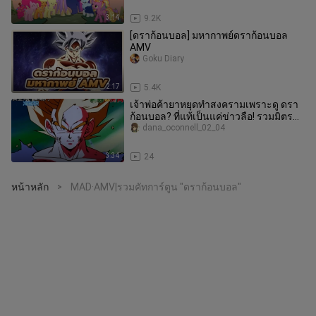
3:14
9.2K
[ดราก้อนบอล] มหากาพย์ดราก้อนบอล
AMV
Goku Diary
2:17
5.4K
เจ้าพ่อค้ายาหยุดทำสงครามเพราะดู ดรา
ก้อนบอล? ที่แท้เป็นแค่ข่าวลือ! รวมมิตร
การส่งออกวัฒนธรรม ดราก้อนบอ
dana_oconnell_02_04
3:34
24
หน้าหลัก
MAD·AMV|รวมคัทการ์ตูน "ดราก้อนบอล"
>