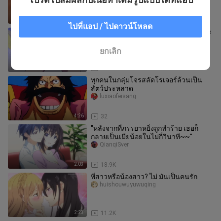
4:03
2
ไปที่แอป / ไปดาวน์โหลด
วิดีโอนี้จะไม่ถูกปล่อยในปี 60 ดังนั้นฉันจะ
แพ้!
sumo__い
ยกเลิก
1:07
198.7K
ทุกคนในกลุ่มโจรสลัดโรเจอร์ล้วนเป็น
สัตว์ประหลาด
luxiaofeisang
4:26
32
"หลังจากที่ภรรยาหยิ่งถูกทำร้าย เธอก็
กลายเป็นเมียน้อยในไม่กี่วินาที~~"
QianqiSver
2:03
18.9K
พี่สาวหรือน้องสาว? ไม่ มันเป็นคนรัก
huishouwuyuwuqing
2:23
11.2K