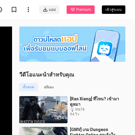
แอป
Premium
เข้าสู่ระบบ
วีดีโอแนะนำสำหรับคุณ
ทั้งหมด
อนิเมะ
[Ran Xiang] ที่ไหน? เข้ามา
ดูหมา
lris76
94 วิว
2:56
[GMV] เกม Dungeon