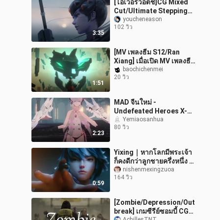
[โอเวอร์วอตช์]CG Mixed
Cut/Ultimate Stepping
Point/Transition
youcheneason
102 วิว
Linking/Fire Direction——
3:35
เที่ยงแล้ว จั่วปืน!
[MV เพลงธีม S12/Ran
Xiang] เมื่อเปิด MV เพลงธีม
S12 ด้วยอาวุธอสูรร้าย
baochichenmei
20 วิว
1:51
MAD จีนใหม่ -
Undefeated Heroes X-
War Double Pamish
Yemiaosanhua
80 วิว
2:23
Yixing｜หากโลกมีพระเจ้า
ก็คงดีกว่าลูกชายครึ่งหนึ่ง ｜
ช่างเป็นผู้ชายที่หล่อเหลา
nishenmexingzuoa
164 วิว
0:59
[Zombie/Depression/Out
break] เกมซีรีย์ซอมบี้ CG
AchillesTNT