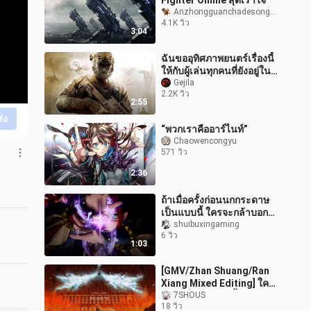
Fighter Online สุดเร้าใจ
Anzhongguanchadesongshu
4.1K วิว
3:04
ฉันขออุทิศภาพยนตร์เรื่องนี้
ให้กับผู้เล่นทุกคนที่ยังอยู่ใน
COD - ติดมันเพราะความ
Gejila
2.2K วิว
รัก!
2:55
ส่ง
“พวกเราคืออาร์ไนท์”
Chaowencongyu
571 วิว
2:36
ถ้าเมื่อครั้งก่อนนกกระดาษ
เป็นแบบนี้ ใครจะกล้าบอก
ว่ามันไม่เท่
shuibuxingaming
6 วิว
1:03
[GMV/Zhan Shuang/Ran
Xiang Mixed Editing] ใคร
ก็ตามที่เห็นวิดีโอนี้ควรจะ
7SHOUS
18 วิว
เป็นแฟนของ Zhan Shuang