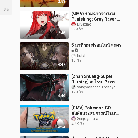
2:53
ใช่ไหม
ส่ง
(GMV) รวมฉากจากเกม
Punishing: Gray Raven
ภาพสวยสุด ๆ
Diyexiao
378 วิว
2:46
5 นาที ชม ฟรอนไลน์ ละคร
5 ปี
hstvl
17 วิว
4:47
[Zhan Shuang·Super
Burning] อะไรนะ? การ
ผลิตขนาดใหญ่? มาสเต
yangwandeshuirongye
120 วิว
อร์อัพคนใหม่? มโนธรรม?
4:46
วิดีโอสมบัติไม่ต้อง
[GMV] Pokemon GO -
สัมผัสประสบการณ์โปเก
ม่อนเทรนเนอร์ในโลกจริง
Senjogahara-
2.4K วิว
4:34