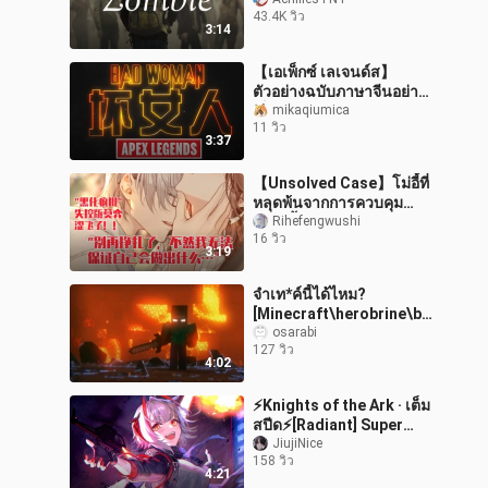
ผสมคัต
43.4K วิว
3:14
【เอเพ็กซ์ เลเจนด์ส】
ตัวอย่างฉบับภาษาจีนอย่าง
เป็นทางการ “สุดยอดสาว
mikaqiumica
11 วิว
แสบ”
3:37
【Unsolved Case】โม่อี้ที่
หลุดพ้นจากการควบคุม
อย่างสิ้นเชิง บ้าดีบ้าเดือด
Rihefengwushi
16 วิว
สุดๆ!
3:19
จำเท*ค์นี้ได้ไหม?
[Minecraft\herobrine\bu
rning]
osarabi
127 วิว
4:02
⚡Knights of the Ark · เต็ม
สปีด⚡[Radiant] Super
Burn [Arknights]
JiujiNice
158 วิว
4:21