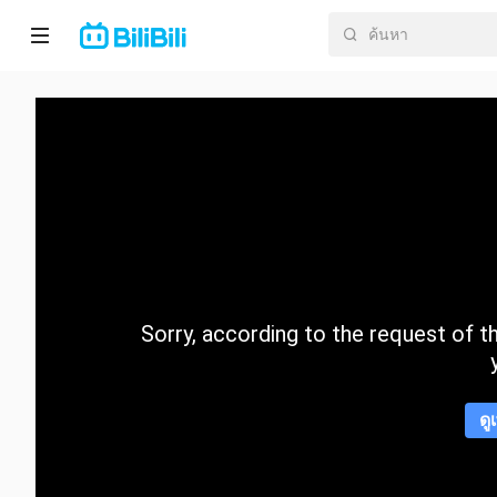
หน้า
หลัก
อนิ
เมะ
ละคร
สั้น
Sorry, according to the request of the
กำลัง
มา
แรง
ดู
หมวด
หมู่