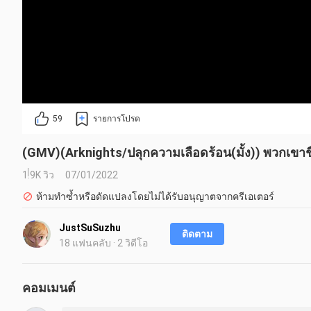
59
รายการโปรด
(GMV)(Arknights/ปลุกความเลือดร้อน(มั้ง)) พวกเขาชื
1.9K วิว
07/01/2022
ห้ามทำซ้ำหรือดัดแปลงโดยไม่ได้รับอนุญาตจากครีเอเตอร์
JustSuSuzhu
ติดตาม
18 แฟนคลับ · 2 วิดีโอ
คอมเมนต์