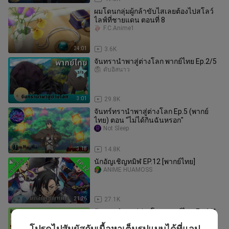
ผมโดนกลุ่มผู้กล้าขับไสเลยต้องไปสโลว์
ไลฟ์ที่ชายแดน ตอนที่ 8
F.C.Anime1
24:01
3.6K
จันทรานำพาสู่ต่างโลก พากย์ไทย Ep.2/5
ดั้บอิสนาว
3:01
29.8K
จันทร์ทรานำพาสู่ต่างโลก Ep.5 (พากย์
ไทย) ตอน "ไม่ได้กินฉันหรอก"
Not Sleep
3:18
14.8K
นักอัญเชิญทมิฬ EP.12 [พากย์ไทย]
ANIME HUAMOSS
21:26
27.1K
จันทรานำพาสู่ต่างโลก พากย์ไทย Ep.1/1
ดั้บอิสนาว
โปรดไปสัมผัสกับเนื้อหาเต็มรูปแบบได้ที่แอป