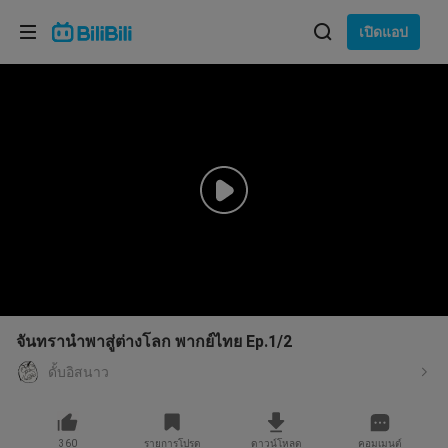
เลือกภาษา
เปิดแอป
English
ภาษา: ภาษาไทย
ภาษาไทย
เข้าสู่
Tiếng Việt
ระบบ
Bahasa Indonesia
Bahasa Melayu
จันทรานำพาสู่ต่างโลก พากย์ไทย Ep.1/2
ดั้บอิสนาว
360
รายการโปรด
ดาวน์โหลด
คอมเมนต์