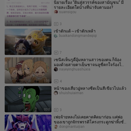
นิยายเรื่อง “ฝันสู่สวรรค์ของสามัญชน” มี
รายละเอียดใดบ้างที่น่าจับตามอง?
suansigou
1:03
3
เข้าดักแด้～เข้าดักเหล้า
buaikandongmandeqiqi
1:46
7
เซนีสเห็นรูดี้อุ้มหลานสาวของตน ก็จ้อง
มองด้วยสายตาเย็นชาจนลูซี่ตกใจร้องไห้
พอรู้ความจริงว่าที่แท้ลูกส
nayeyinghuashuxia
1:35
4
หน้าของเสี่ยวอู่หลางซีดเป็นสีเขียวไปแล้ว
shuishuiaiman
0:30
3
เฟยจ้ายหลงไม่เคยคาดคิดมาก่อน แค่พ่อ
ของเขาถูกจักรพรรดิโครงกระดูกฆ่าทิ้งชั่ว
พริบตา นางสนมของท่านก็กลับ
dongmantuijian