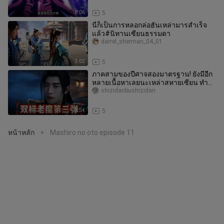
8:06
5
นี่ก็เป็นการหลอกล่อฮันเหล่ามารสำเร็จ
แล้ว#นิทานเซียนธรรมดา
darrel_sherman_04_01
3:02
5
ภาคสามของปีศาจสองมาตรฐาน! ยังมีอีก
หลายเนื้อหาเลยนะเหล่าสหายเซียน ทำ
เท่าไหร่ก็ไม่หมดสักที!
shizidanbushizidan
3:54
5
หน้าหลัก
Mashiro no oto episode 11
>