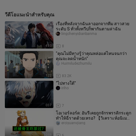
วีดีโอแนะนำสำหรับคุณ
เรื่องที่หลังจากฉันลาออกจากทีม สาวสวย
ระดับ S ทั่วทั้งทวีปก็พากันตามล่าฉัน
lingchenyidianbanma
4:30
8
"คุณไม่มีทางรู้ว่าคุณหล่อแค่ไหนจนกว่า
คุณจะลดน้ำหนัก"
Huimiludezhumilu
1:22
83.2K
“ไปทางใต้”
iriho
0:37
7
โอเวอร์ลอร์ด: อันรีเคยถูกจักรพรรดิกระดูก
ทำให้ฉี่ราดด้วยเหรอ? 【วิเคราะห์อนิเมะ
03】
erciyuanvjiang
10:59
6