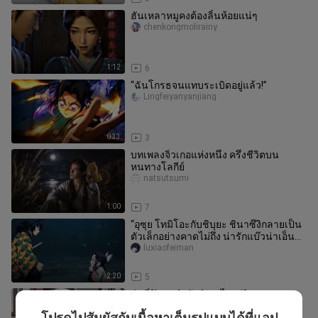
ฮันเหลาหมูคงต้องลิ้นห้อยแน่ๆ
chenkongmolirainy
1:12
6
“ฉันโกรธจนแทบระเบิดอยู่แล้ว!”
Lingfeiyanyanjiang
0:33
3
บทเพลงจิ่วเกอแห่งหนึ่ง ครึ่งชีวิตบน
หนทางโลกีย์
natsutsumi
1:00
7
“อุซุย โทมิโอะกับชิบุยะ ชินาซึงิกลายเป็น
ตัวเล็กอย่างคาดไม่ถึง น่ารักแบ๊วน่าเอ็นดู
สุดๆ—”
luxiaofeiman
2:20
5
รุ่นพี่?! คุณกำลังทำอะไรอยู่?
wenheluanxiang
โปรดไปสัมผัสกับเนื้อหาเต็มรูปแบบได้ที่แอป