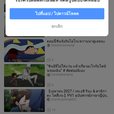
0:56
14
ไปที่แอป / ไปดาวน์โหลด
ชินจังจอมแก่นน่ารักมาแล้ว
eka_silicon_03_01
ยกเลิก
7:15
9
ตอนนี้ชินจังกับไอโกะหวานน่าดูเลยนะ
linjianmanxiaoqi
3:16
5
“ชินอิจิไม่ใส่แว่น แล้วเกี่ยวอะไรกับโคนั
นของฉัน” # ตัดต่ออนิเมะ
liaoergetanying
4:01
6
【เมษายน 2027 / เทะงุชิ รินะ & คามิกา
ตะ โคสึเกะ】PV1 ฉบับพากย์ภาษาญี่ปุ่น
ของ “ซ่างซ่าน” 【ทีมแปลภาษาจีน
XiarihuantingMCE
2:06
15