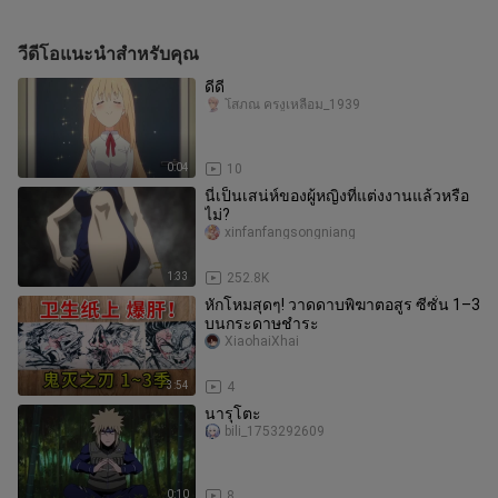
วีดีโอแนะนำสำหรับคุณ
ดีดี
โสภณ ครงูเหลือม_1939
0:04
10
นี่เป็นเสน่ห์ของผู้หญิงที่แต่งงานแล้วหรือ
ไม่?
xinfanfangsongniang
1:33
252.8K
หักโหมสุดๆ! วาดดาบพิฆาตอสูร ซีซั่น 1–3
บนกระดาษชำระ
XiaohaiXhai
3:54
4
นารุโตะ
bili_1753292609
0:10
8