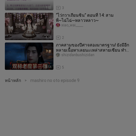
1:03
3
“ไว่กวาเถียนซิน” ตอนที่ 14: สาม
พี่~ไฉ่ไฉ่~หลาวหลาว~
xiao_wai_____
4:18
2
ภาคสามของปีศาจสองมาตรฐาน! ยังมีอีก
หลายเนื้อหาเลยนะเหล่าสหายเซียน ทำ
เท่าไหร่ก็ไม่หมดสักที!
shizidanbushizidan
3:54
5
หน้าหลัก
mashiro no oto episode 9
>