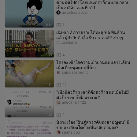
ข้ามมิติไปยังโลกแห่งดราก้อนบอล กลาย
เป็นเบจิต้า ตอนที่ 511
qiyushadiaodu
6:14
7
เนี่ยซา 2 กวาดรายได้ทะลุ 9.6 พันล้าน
แล้ว ผู้กำกับติ่วจื่อ รีบวาดต่อสิ!!! ฮ่าๆๆ…
zscharlie_
1:06
4
ใครจะเข้าใจความเย้ายวนแบบลางเลือน
เมื่อเปียกชุ่มแบบนี้บ้าง
sandiaosheying
1:11
32
“เมื่อมีตัวร้าย เขาก็คือตัวร้าย แต่เมื่อไม่มี
ตัวร้าย เขาก็คือพระเอก”
airudahai1122
1:06
3
นิยายเรื่อง “ฝันสู่สวรรค์ของสามัญชน” มี
รายละเอียดใดบ้างที่น่าจับตามอง?
suansigou