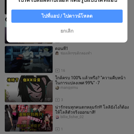
หรือไม่?
4:00
3
ไปที่แอป / ไปดาวน์โหลด
แฟนสาว100คน [พากย์ไทย] คุสุริจ้า
ทีมพากย์นะจ๊ะ
ยกเลิก
2:55
35
ตอนที่1
ช่องเล็กๆๆเด็กลองทำ
0:15
16
ใกล้ครบ 100% แล้วหรือ? “ความคืบหน้า
ในการแปลงเพศ 99%” -7
mangyimu
1:07
3
น่ารักจนทุกคนตกหลุมรัก!!! โลลิยังไงก็ต้อง
ให้โลลิตัวจริงออกมาสิ!
billie_fisher_02
3:52
1