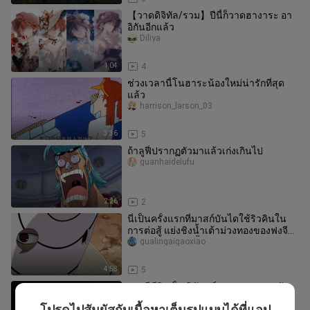
【วาดดิจิทัล/รวม】ปีนี้ก็วาดฮางาระ อา
อิกันอีกแล้ว
Diliya
1:04
4
ช่วงเวลานี้โนฮาระน้องใหม่น่ารักที่สุด
แล้ว
harrison_larson_03
3:36
5
ถ้าลูฟี่ปรากฏตัวมาแล้วเก่งเกินไป
guanhaidelufu
2:26
2
นี่เป็นครั้งแรกที่มาสก์บันไดใช้ริวคินใน
การต่อสู้ แย่งชิงน้ำเต้าม่วงทองของฟงจีจิ
นเจียวและอินเจวี้นผิง
gualingaigaoxiao
4:58
5
การมีชีวิตเป็นนิรันดร์ของฟางหยวน กับ
เส้นทางแห่งการฆ่าของอู๋ฮุน ขัดแย้งกัน
โปรดไปสัมผัสกับเนื้อหาเต็มรูปแบบได้ที่แอป
thitinan_25_02_01