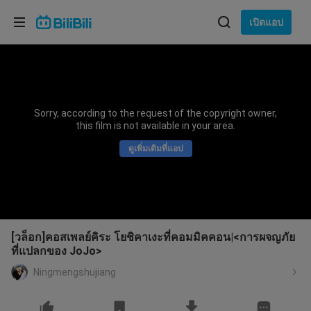
เลือกภาษา
เปิดแอป
English
ภาษา: ภาษาไทย
ภาษาไทย
Sorry, according to the request of the copyright owner,
เข้าสู่
this film is not available in your area.
Tiếng Việt
ระบบ
ดูเพิ่มเติมที่แอป
Bahasa Indonesia
Bahasa Melayu
[วล็อก]คอสเพลย์คิระ โยชิคาเงะที่คอมมิคคอน|<การผจญภัย
ที่แปลกของ JoJo>
Ningmengshujiang