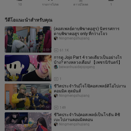
10
รายการโปรด
ดาวน์โหลด
1
วีดีโอแนะนำสำหรับคุณ
(คอสเพลย์ดาบพิฆาตอสูร) นิทรรศการ
ดาบพิฆาตอสูร only ที่กว่างโจว
Ningmengshujiang
13:59
61.1K
การดู Jojo Part 4 รวดเดียวเป็นอย่างไร
บ้าง? ทางหลวงเตือน! 【เพชรนิรันดร์】
beiwanhuaidejojogeng
13:59
1
ชีวิตประจำวัน|โจโจ้|คอสเพลย์ดิโอไปงาน
คอมมิค สุดมันส์
Ningmengshujiang
11:53
149
ชีวิตประจำวัน|คอสเพลย์เป็นโรฮัน คิชิ
เบะไปงานคอมมิคคอน
Ningmengshujiang