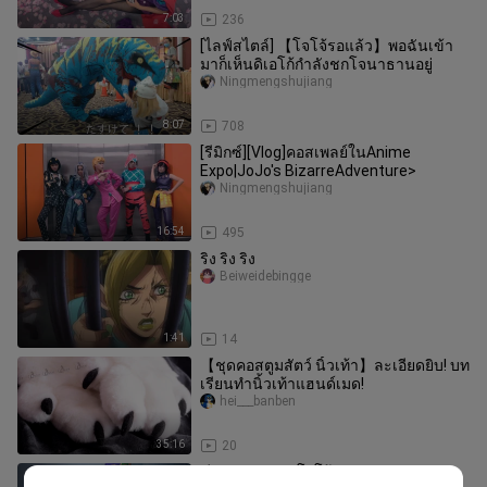
7:03
236
[ไลฟ์สไตล์] 【โจโจ้รอแล้ว】พอฉันเข้า
มาก็เห็นดิเอโก้กำลังชกโจนาธานอยู่
Ningmengshujiang
8:07
708
[รีมิกซ์][Vlog]คอสเพลย์ในAnime
Expo|JoJo's BizarreAdventure>
Ningmengshujiang
16:54
495
ริง ริง ริง
Beiweidebingge
1:41
14
【ชุดคอสตูมสัตว์ นิ้วเท้า】ละเอียดยิบ! บท
เรียนทำนิ้วเท้าแฮนด์เมด!
hei___banben
35:16
20
ชีวิตประจำวัน|โจโจ้|พ่อลูกออร่า