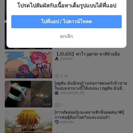
Ningmengshujiang
โปรดไปสัมผัสกับเนื้อหาเต็มรูปแบบได้ที่แอป
1:01
132
ไปที่แอป / ไปดาวน์โหลด
โจโจ้ ล่าข้ามศตวรรษ Part 3 นักรบ
ประกายดาว.EP06
ANIME TH CHANNEL
ยกเลิก
24:00
4.0K
【JOJO5】พาโร garter ทาสีด้วยมือ
ZzhAnn
0:26
5.1K
[ฤดูฝัน ฉันมีเธอ] รอจนภาพยนตร์เข้าฉาย
ก็มอบแหวนวงนี้ให้เธอนะ | ฤดูฝัน ฉันมี
เธอ คลิปสอนทำแหวน
JiongSmith_00
16:38
7
[การตัดต่ออนิเมะคลาสสิกช็อตผสม/4K]
การต่อสู้ต้องโหด*มและแม่นยำ
yidamilu