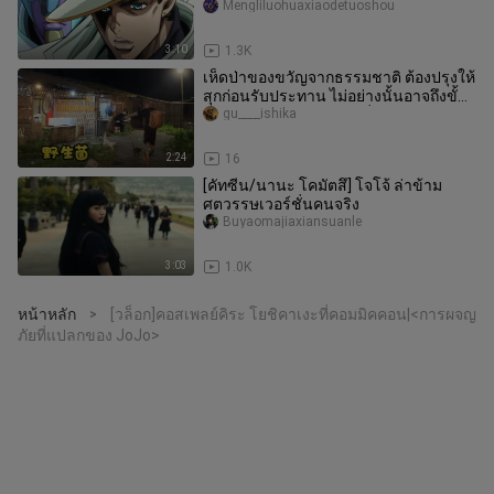
Mengliluohuaxiaodetuoshou
3:10
1.3K
เห็ดป่าของขวัญจากธรรมชาติ ต้องปรุงให้
สุกก่อนรับประทาน ไม่อย่างนั้นอาจถึงขั้น
นอนพักผ่อนยาวหรือเจอเรื่
gu____ishika
2:24
16
[คัทซีน/นานะ โคมัตสึ] โจโจ้ ล่าข้าม
ศตวรรษเวอร์ชั่นคนจริง
Buyaomajiaxiansuanle
3:03
1.0K
หน้าหลัก
[วล็อก]คอสเพลย์คิระ โยชิคาเงะที่คอมมิคคอน|<การผจญ
>
ภัยที่แปลกของ JoJo>