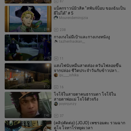
1:59
87
แบ็คกราวน์มิวสิค "สพันจ์บ็อบ ของฉันเป็น
ผีไม่ได้"＃5
Mourendemingzia
2:08
238
กางเกงไม่มีเป้าและกางเกงหนังงู
tazhenhaokan__
2:15
11
แสงไฟนับหมื่นสาดส่อง ควันไฟลอยขึ้น
จากปล่อง ชีวิตประจำวันกับข้าวปลา
เครื่องปรุง และเงินทอง จัดไปห่านห
gu____ishika
3:12
16
โจโจ้ในสายตาคนธรรมดา โจโจ้ใน
สายตาพ่อแม่ โจโจ้ตัวจริง
poyinjunzy
2:43
37
(คลิปตัดต่อ) (JOJO) เพชรอมตะ รวมฉาก
คูโจ โจทาโร่หยุดเวลา