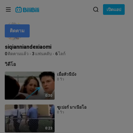
เลือกภาษา
เปิดแอป
English
ติดตาม
ภาษา: ภาษาไทย
ภาษาไทย
siqianniandexiaomi
เข้าสู่
0
ติดตามแล้ว
3
แฟนคลับ
6
ไลก์
Tiếng Việt
ระบบ
วิดีโอ
Bahasa Indonesia
เมื่อหัวนีบัง
0 วิว
Bahasa Melayu
0:30
ซูเปอร์ มาเนียโอ
0 วิว
0:23