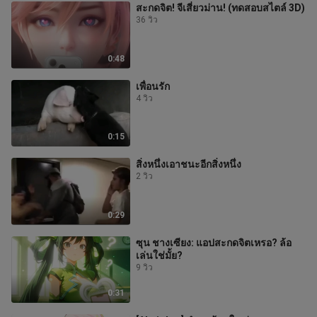
สะกดจิต! จีเสี่ยวม่าน! (ทดสอบสไตล์ 3D)
36 วิว
0:48
เพื่อนรัก
4 วิว
0:15
สิ่งหนึ่งเอาชนะอีกสิ่งหนึ่ง
2 วิว
0:29
ซุน ชางเซียง: แอปสะกดจิตเหรอ? ล้อ
เล่นใช่มั้ย?
9 วิว
0:31