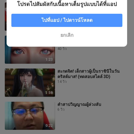
โปรดไปสัมผัสกับเนื้อหาเต็มรูปแบบได้ที่แอป
สะกดจิต! สาวนักกษัตริย์ในคืนส่งท้ายปี!
(ทดสอบสไตล์ 3D)
20 วิว
ไปที่แอป / ไปดาวน์โหลด
1:42
ยกเลิก
สะกดจิต! หวังเจาจวิน! (ทดสอบสไตล์
3D)
40 วิว
1:23
สะกดจิต! เด็กสาวผู้เป็นราชินีในวัน
คริสต์มาส! (ทดสอบสไตล์ 3D)
14 วิว
1:59
คำสาปวิญญาณผู้ล่วงลับ
6 วิว
0:22