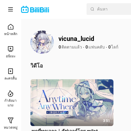
หน้าหลัก
vicuna_lucid
0
ติดตามแล้ว
0
แฟนคลับ
0
ไลก์
อนิเมะ
วิดีโอ
ละครสั้น
กำลังมา
แรง
3:51
หมวดหมู่