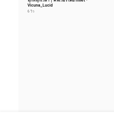
ทุกที่ทุกเวลา｜คัฟเวอร์โดย milet ·
Vicuna_Lucid
6 วิว