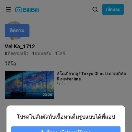
เลือกภาษา
เปิดแอป
English
ติดตาม
ภาษา: ภาษาไทย
ภาษาไทย
Vel Ka_1712
เข้าสู่
0
ติดตามแล้ว
1
แฟนคลับ
1
ไลก์
Tiếng Việt
ระบบ
วิดีโอ
Bahasa Indonesia
#โตเกียวกลู#Tokyo Ghoul#คาเนกิ#อ
นิเมะ#anime
Bahasa Melayu
61 วิว
23:26
โปรดไปสัมผัสกับเนื้อหาเต็มรูปแบบได้ที่แอป