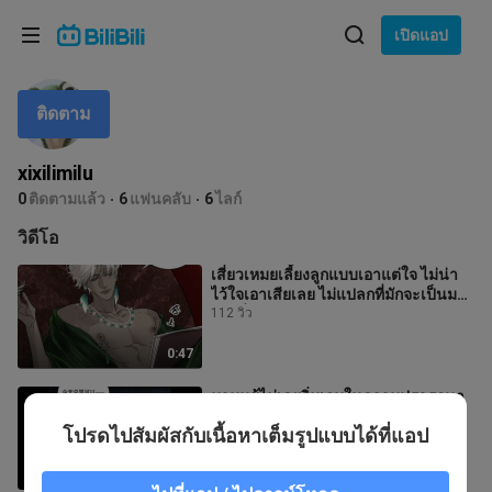
เลือกภาษา
เปิดแอป
English
ติดตาม
ภาษา: ภาษาไทย
ภาษาไทย
xixilimilu
เข้าสู่
0
ติดตามแล้ว
6
แฟนคลับ
6
ไลก์
Tiếng Việt
ระบบ
วิดีโอ
Bahasa Indonesia
เสี่ยวเหมยเลี้ยงลูกแบบเอาแต่ใจ ไม่น่า
ไว้ใจเอาเสียเลย ไม่แปลกที่มักจะเป็นมา
Bahasa Melayu
เมนที่ดูแลลูกอยู่เสมอ
112 วิว
0:47
มามุนผู้ไม่เคยอิ่มเอมในความปรารถนา
⸝⸝ ╸▵╺⸝⸝
โปรดไปสัมผัสกับเนื้อหาเต็มรูปแบบได้ที่แอป
364 วิว
0:55