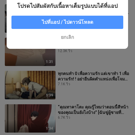
โปรดไปสัมผัสกับเนื้อหาเต็มรูปแบบได้ที่แอป
ใครไม่รักแมวสกปรกตัวน้อย! - - ไม่มีโอ
เมก้าที่สมบูรณ์แบบกว่านี้อีกแล้ว! ฉันแค่
อยากทำให้เขาร้องไห้! -
2.0K วิว
ไปที่แอป / ไปดาวน์โหลด
1:33
ยกเลิก
"คุณไม่ชอบการเล่นทุกประเภทเหรอ?"
[ข้อผิดพลาดทางความหมาย]
12.3K วิว
1:31
ทุกคนทำ 0 เพื่อความรัก แต่เขาทำ 1 เพื่อ
ความรัก! ! อย่ายืนผิดตำแหน่งเพื่อโจมตี
และรับ! ! ! [คนแปลกหน้า
7.1K วิว
1:39
“คุณทาคาโตะ คุณรู้ไหมว่าตอนนี้สีหน้า
ของคุณเป็นยังไงบ้าง” [ฉันขู่ผู้ชายที่
อยากกอดมากที่สุด]
6.7K วิว
1:34