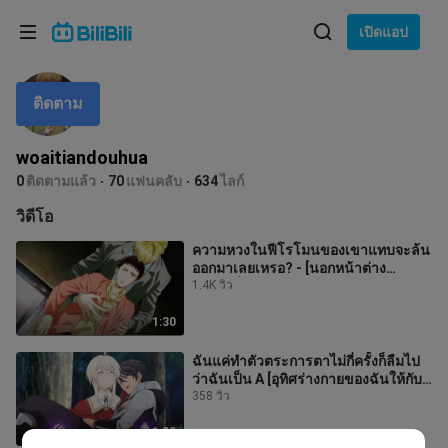
เลือกภาษา
เปิดแอป
English
ติดตาม
ภาษา: ภาษาไทย
ภาษาไทย
woaitiandouhua
เข้าสู่
0
ติดตามแล้ว
70
แฟนคลับ
634
ไลก์
Tiếng Việt
ระบบ
วิดีโอ
Bahasa Indonesia
ความหวงในฟีโรโมนของเขาแทบจะล้น
ออกมาเลยเหรอ? - [นอกหน้าต่าง
Bahasa Melayu
สามเหลี่ยมมันมืด]
1.4K วิว
1:30
ฉันแค่ทำตัวตระการตาไม่กี่ครั้งก็ลืมไป
ว่าฉันเป็น A [อุทิศร่างกายของฉันให้กับ
ปีศาจ]
358 วิว
1:39