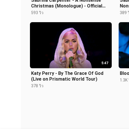
Sabrina Carpenter - A Nonsense
Sab
Christmas (Monologue) - Official
Nons
Video
Vid
593 วิว
389 ว
5:47
Katy Perry - By The Grace Of God
Blo
(Live on Prismatic World Tour)
1.3K 
378 วิว