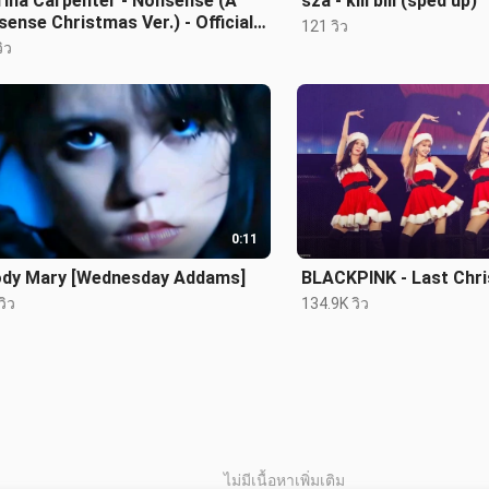
rina Carpenter - Nonsense (A
sza - kill bill (sped up)
ense Christmas Ver.) - Official
121 วิว
eo
ิว
0:11
ody Mary [Wednesday Addams]
BLACKPINK - Last Chri
วิว
134.9K วิว
ไม่มีเนื้อหาเพิ่มเติม