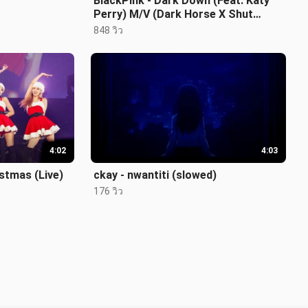
BlackPink - Dark Down (Feat. Katy
Perry) M/V (Dark Horse X Shut
Down)
848 วิว
4:02
4:03
stmas (Live)
ckay - nwantiti (slowed)
176 วิว