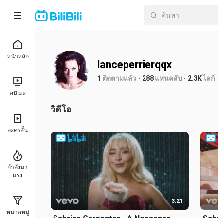
หน้าหลัก
lanceperrierqqx
1
ติดตามแล้ว
288
แฟนคลับ
2.3K
ไลก์
อนิเมะ
วิดีโอ
ละครสั้น
กำลังมา
แรง
3:21
หมวดหมู่