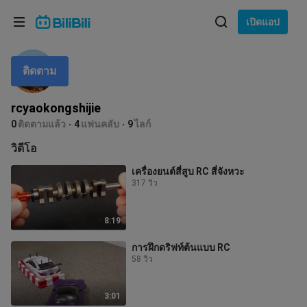
เลือกภาษา
เปิดแอป
English
ติดตาม
ภาษา: ภาษาไทย
ภาษาไทย
rcyaokongshijie
เข้าสู่
0
ติดตามแล้ว
4
แฟนคลับ
9
ไลก์
Tiếng Việt
ระบบ
วิดีโอ
Bahasa Indonesia
เครื่องยนต์สี่สูบ RC สี่จังหวะ
317 วิว
Bahasa Melayu
8:19
การฝึกดริฟท์ต้นแบบ RC
58 วิว
3:01