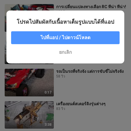
การเปลี่ยนแปลงทางเลือก RC ทีน่า ทีน่า!
100 วิว
โปรดไปสัมผัสกับเนื้อหาเต็มรูปแบบได้ที่แอป
3:41
ไปที่แอป / ไปดาวน์โหลด
RC ถังรกร้าง
33 วิว
ยกเลิก
0:41
รถเป็นรถที่จริงจัง แต่การขับขี่ไม่จริงจัง
58 วิว
0:17
เครื่องยนต์สเตอร์ลิงรุ่นต่างๆ
83 วิว
3:38