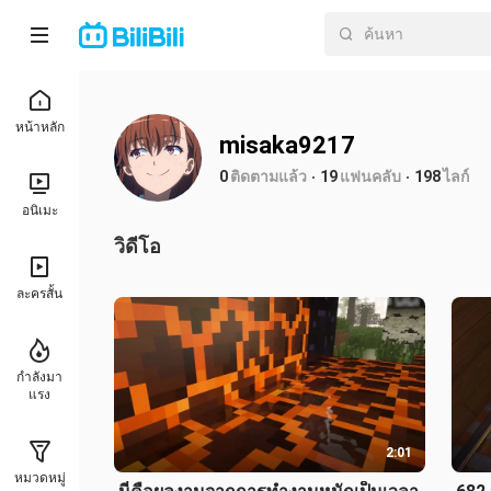
หน้าหลัก
misaka9217
0
ติดตามแล้ว
19
แฟนคลับ
198
ไลก์
อนิเมะ
วิดีโอ
ละครสั้น
กำลังมา
แรง
2:01
หมวดหมู่