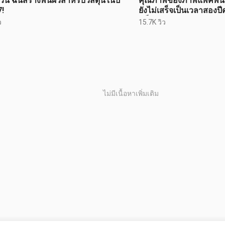
วัน ฉันสร้างพื้นผิวสำหรับวัสดุนี้ในปี
คุณภาพของภาพแพ็คพื้นผิ
!
ยังไม่เสร็จเป็นเวลาสองปีคร
แข็งแกร่งเพียงใด?
ว
15.7K วิว
ไม่มีเนื้อหาเพิ่มเติม