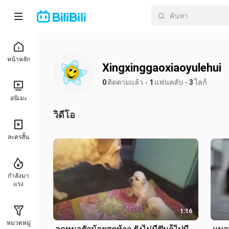
หน้าหลัก
Xingxinggaoxiaoyulehui
0
ติดตามแล้ว
1
แฟนคลับ
3
ไลก์
อนิเมะ
วิดีโอ
ละครสั้น
กำลังมา
แรง
1:16
หมวดหมู่