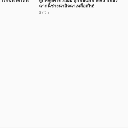
 น่ารักขนาดไหน
ลูกหงส์ดำตัวน้อย ถูกพ่อแม่พาลงน้ำเที่ยว
ฉากนี้ช่างน่าอิจฉาเหลือเกิน!
37 วิว