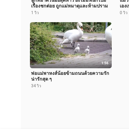
ลูกหมาตัวน้อยสุดห้าว ยังไม่มีฟันก็ไปมี
แมวน
เรื่องชกต่อย ถูกแม่หมาดุและห้ามปราม
เองเ
1 วิว
0 วิว
1:56
พ่อแม่พาหงส์น้อยข้ามถนนด้วยความรัก
น่ารักสุด ๆ
34 วิว