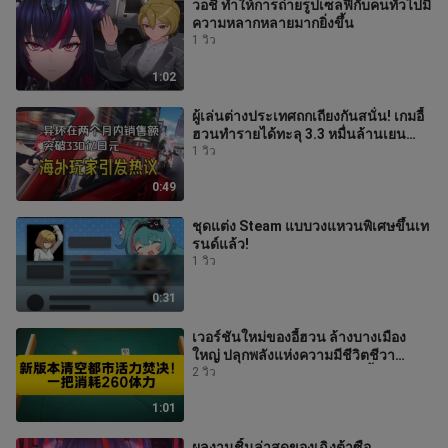
วอชิ ทำให้การถ่ายรูปเซลฟี่กับคนทั่วไปมี
ความหลากหลายมากยิ่งขึ้น
1 วิว
1:02
ผู้เล่นต่างประเทศถกเถียงกันสนั่น! เกมอี้
ฮวนทำรายได้ทะลุ 3.3 หมื่นล้านเยน
ภายในสองเดือน!
1 วิว
0:49
ชุดแต่ง Steam แบบวงแหวนพิเศษขึ้นเท
รนด์แล้ว!
1 วิว
0:31
เวอร์ชันใหม่ของอี้ฮวน ล้างบางเมือง
ใหญ่ ปลุกพลังแห่งความมีชีวิตชีวา
จัดการเด็ดขาด! ใช้พลังกายครั้งละ
2 วิว
1:01
ผลงานชิ้นล่าสุดของเฉิงต้าซือ