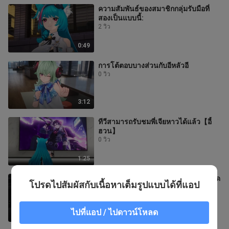
ความสัมพันธ์ของสมาชิกกลุ่มรับมือที่
สองเป็นแบบนี้:
2 วิว
0:49
การโต้ตอบบางส่วนกับอีหลัวอี
0 วิว
3:12
ทีวีสามารถรับชมพี่เจียหาวได้แล้ว【อี้
ฮวน】
0 วิว
1:25
อีหลัวจะมอบของขวัญชิ้นไหนคุ้มค่าที่สุด
โปรดไปสัมผัสกับเนื้อหาเต็มรูปแบบได้ที่แอป
1 วิว
ไปที่แอป / ไปดาวน์โหลด
0:36