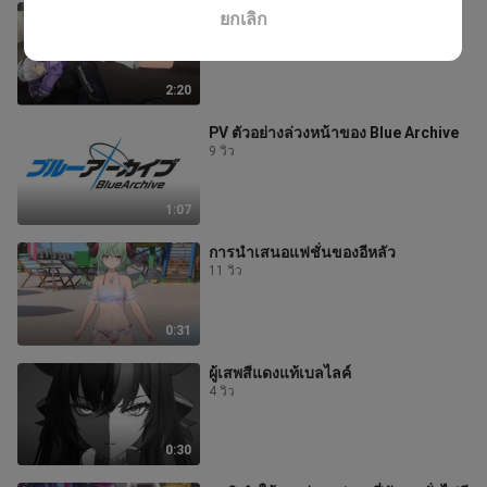
อีหลัวเล่นตอบโต้ตอนนอน
ยกเลิก
2 วิว
2:20
PV ตัวอย่างล่วงหน้าของ Blue Archive
9 วิว
1:07
การนำเสนอแฟชั่นของอีหลัว
11 วิว
0:31
ผู้เสพสีแดงแท้เบลไลค์
4 วิว
0:30