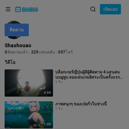
เลือกภาษา
เปิดแอป
English
ติดตาม
ภาษา: ภาษาไทย
ภาษาไทย
Shashouao
เข้าสู่
0
ติดตามแล้ว
229
แฟนคลับ
597
ไลก์
Tiếng Việt
ระบบ
วิดีโอ
Bahasa Indonesia
บล็อกเกอร์ญี่ปุ่นผู้มีผู้ติดตาม 4 แสนคน
บนยูทูบ ลองเล่นเกมอิสระเป็นครั้งแรก
Bahasa Melayu
และหลังจากพยายามเจลเบรคก็
1 วิว
4:59
ภาพสนุกๆ ของเป่ยกั๋วในช่วงนี้
1 วิว
1:09