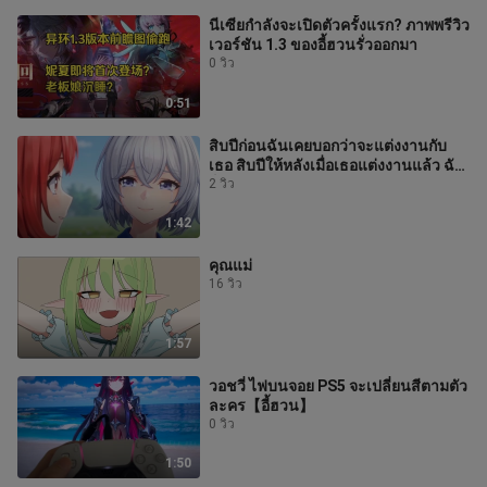
นีเซียกำลังจะเปิดตัวครั้งแรก? ภาพพรีวิว
เวอร์ชัน 1.3 ของอี้ฮวนรั่วออกมา
0 วิว
0:51
สิบปีก่อนฉันเคยบอกว่าจะแต่งงานกับ
เธอ สิบปีให้หลังเมื่อเธอแต่งงานแล้ว ฉัน
ก็มาถึง
2 วิว
1:42
คุณแม่
16 วิว
1:57
วอชวี่ ไฟบนจอย PS5 จะเปลี่ยนสีตามตัว
ละคร【อี้ฮวน】
0 วิว
1:50