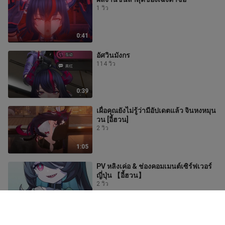
1 วิว
0:41
อัศวินมังกร
114 วิว
0:39
เผื่อคุณยังไม่รู้ว่ามีอัปเดตแล้ว จินหงหมุน
วน [อี้ฮวน]
2 วิว
1:05
PV หลิงเค่อ & ช่องคอมเมนต์เซิร์ฟเวอร์
ญี่ปุ่น 【อี้ฮวน】
2 วิว
0:35
เผื่อคุณยังไม่รู้ ภาคใหม่เพิ่มการโต้ตอบ