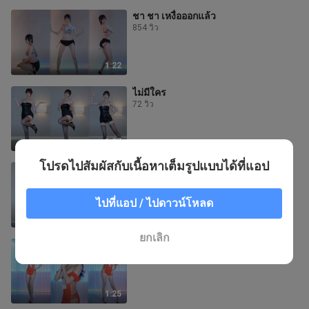
ชา ชา เหงื่อออกแล้ว
854 วิว
1:22
ไม่มีใคร
72 วิว
1:27
โปรดไปสัมผัสกับเนื้อหาเต็มรูปแบบได้ที่แอป
“คุณชู”
110 วิว
ไปที่แอป / ไปดาวน์โหลด
1:25
ยกเลิก
ยกนิ้วให้
572 วิว
1:25