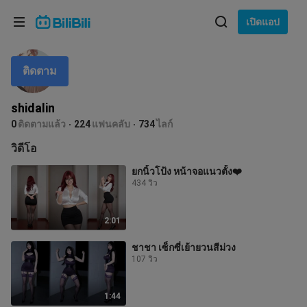
เลือกภาษา
เปิดแอป
English
ติดตาม
ภาษา: ภาษาไทย
ภาษาไทย
shidalin
เข้าสู่
0
ติดตามแล้ว
224
แฟนคลับ
734
ไลก์
Tiếng Việt
ระบบ
วิดีโอ
Bahasa Indonesia
ยกนิ้วโป้ง หน้าจอแนวตั้ง❤️
434 วิว
Bahasa Melayu
2:01
ชาชา เซ็กซี่เย้ายวนสีม่วง
107 วิว
1:44