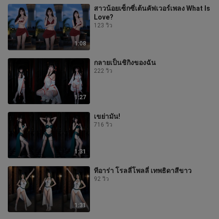
สาวน้อยเซ็กซี่เต้นคัฟเวอร์เพลง What Is
Love?
123 วิว
1:08
กลายเป็นชิกิงของฉัน
222 วิว
1:27
เขย่ามัน!
716 วิว
1:31
ทีอาร่า โรลลี่โพลลี่ เทพธิดาสีขาว
92 วิว
1:31