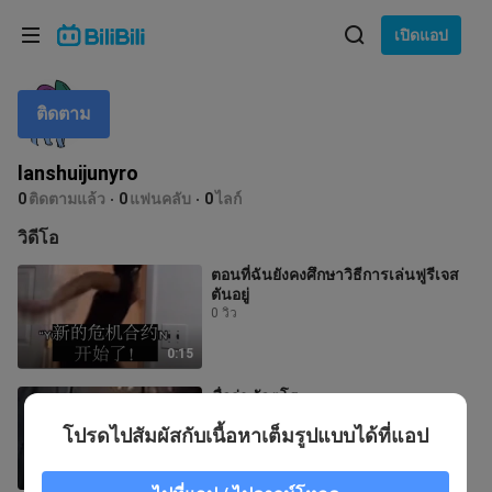
เลือกภาษา
เปิดแอป
English
ติดตาม
ภาษา: ภาษาไทย
ภาษาไทย
lanshuijunyro
เข้าสู่
0
ติดตามแล้ว
0
แฟนคลับ
0
ไลก์
Tiếng Việt
ระบบ
วิดีโอ
Bahasa Indonesia
ตอนที่ฉันยังคงศึกษาวิธีการเล่นฟูรีเจส
ตันอยู่
Bahasa Melayu
0 วิว
0:15
ชื่อว่า อัลตูโร
0 วิว
โปรดไปสัมผัสกับเนื้อหาเต็มรูปแบบได้ที่แอป
0:45