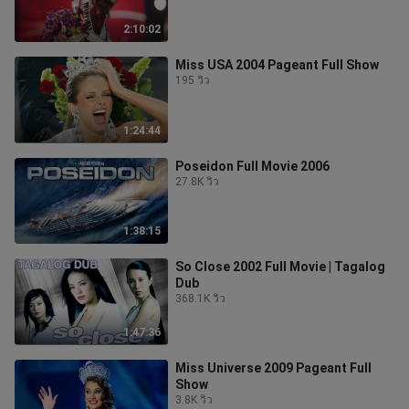
2:10:02
Miss USA 2004 Pageant Full Show
195 วิว
1:24:44
Poseidon Full Movie 2006
27.8K วิว
1:38:15
So Close 2002 Full Movie | Tagalog
Dub
368.1K วิว
1:47:36
Miss Universe 2009 Pageant Full
Show
3.8K วิว