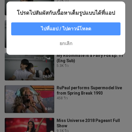
2.2K วิว
29:27
โปรดไปสัมผัสกับเนื้อหาเต็มรูปแบบได้ที่แอป
My Roommate is a Fairy Fox Ep. 18
(Eng Sub)
ไปที่แอป / ไปดาวน์โหลด
2.1K วิว
ยกเลิก
26:07
My Roommate is a Fairy Fox Ep. 11
(Eng Sub)
5.3K วิว
24:37
RuPaul performs Supermodel live
from Spring Break 1993
458 วิว
9:01
Miss Universe 2018 Pageant Full
Show
9.1K วิว