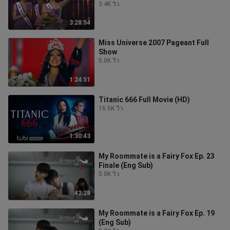
3.4K วิว
3:28:54
Miss Universe 2007 Pageant Full
Show
5.0K วิว
1:24:51
Titanic 666 Full Movie (HD)
16.5K วิว
1:30:43
My Roommate is a Fairy Fox Ep. 23
Finale (Eng Sub)
5.0K วิว
42:28
My Roommate is a Fairy Fox Ep. 19
(Eng Sub)