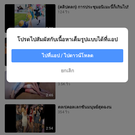
(คลิปตลก) การประชุมอนิเมะนี้ก็เกินไป!
124 วิว
3:00
โปรดไปสัมผัสกับเนื้อหาเต็มรูปแบบได้ที่แอป
นี่สิเพดานของวงการคนอวบ
669 วิว
ไปที่แอป / ไปดาวน์โหลด
2:46
ยกเลิก
แต่งงานกับภรรยานักเต้นเป็น
ประสบการณ์ยังไง
3.5K วิว
2:46
ตลก|คอลเลกชันมนุษย์สุดฉงน
354 วิว
2:54