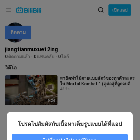
เลือกภาษา
เปิดแอป
English
ติดตาม
ภาษา: ภาษาไทย
ภาษาไทย
jiangtianmuxue12ing
เข้าสู่
0
ติดตามแล้ว
0
แฟนคลับ
0
ไลก์
Tiếng Việt
ระบบ
วิดีโอ
Bahasa Indonesia
สาธิตท่าไม้ตายแบบสัตว์ของทุกตัวละคร
ใน Mortal Kombat 1 (คู่ต่อสู้ที่ถูกจบคือ
Bahasa Melayu
T-800)
43 วิว
9:24
โปรดไปสัมผัสกับเนื้อหาเต็มรูปแบบได้ที่แอป