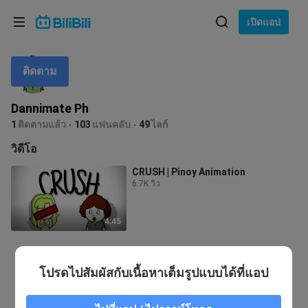
เลือกภาษา
เปิดแอป
English
ติดตาม
ภาษา: ภาษาไทย
ภาษาไทย
Dannimate Ph
เข้าสู่
1
ติดตามแล้ว
103
แฟนคลับ
49
ไลก์
Tiếng Việt
ระบบ
วิดีโอ
Bahasa Indonesia
CRUSH | Pinoy Animation
6.7K วิว
Bahasa Melayu
4:45
โปรดไปสัมผัสกับเนื้อหาเต็มรูปแบบได้ที่แอป