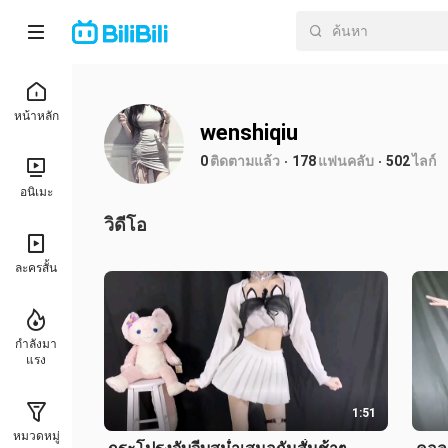
หน้าหลัก
wenshiqiu
0
ติดตามแล้ว
178
แฟนคลับ
502
ไลก์
อนิเมะ
วิดีโอ
ละครสั้น
กำลังมา
แรง
1:51
หมวดหมู่