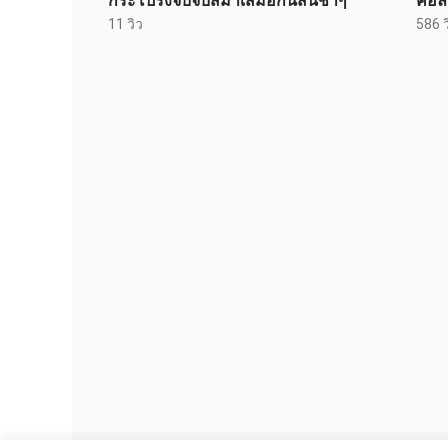
กระโปรงจับจีบสม่ำเสมอกันสั่นช้าๆ
คอลเ
11 วิว
586 ว