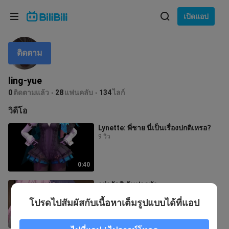
เลือกภาษา
เปิดแอป
English
ติดตาม
ภาษา: ภาษาไทย
ภาษาไทย
ling-yue
เข้าสู่
0
ติดตามแล้ว
28
แฟนคลับ
134
ไลก์
Tiếng Việt
ระบบ
วิดีโอ
Bahasa Indonesia
Lynette: พี่ชาย นี่เป็นเรื่องปกติเหรอ?
9 วิว
Bahasa Melayu
0:40
อย่ากัดสิ ฉันปวดหัว
32.2K วิว
โปรดไปสัมผัสกับเนื้อหาเต็มรูปแบบได้ที่แอป
2:21