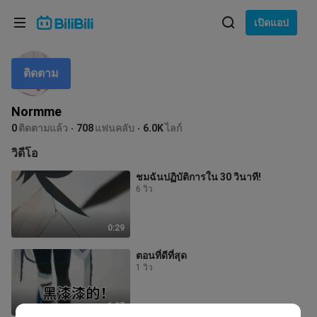
เลือกภาษา
เปิดแอป
English
ติดตาม
ภาษา: ภาษาไทย
ภาษาไทย
Normme
เข้าสู่
0
ติดตามแล้ว
708
แฟนคลับ
6.0K
ไลก์
Tiếng Việt
ระบบ
วิดีโอ
Bahasa Indonesia
ชมฉันปฏิบัติการใน 30 วินาที!
6 วิว
Bahasa Melayu
0:29
ตอนที่ดีที่สุด
1 วิว
1:07