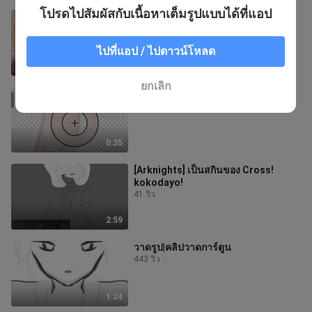
โปรดไปสัมผัสกับเนื้อหาเต็มรูปแบบได้ที่แอป
คุณกีวี
65 วิว
ไปที่แอป / ไปดาวน์โหลด
0:30
ยกเลิก
การสร้างอวตารเป็นครั้งแรก
36 วิว
0:35
[Arknights] เป็นสกินของ Cross!
kokodayo!
41 วิว
2:59
วาดรูป|คลิปวาดการ์ตูน
443 วิว
1:24